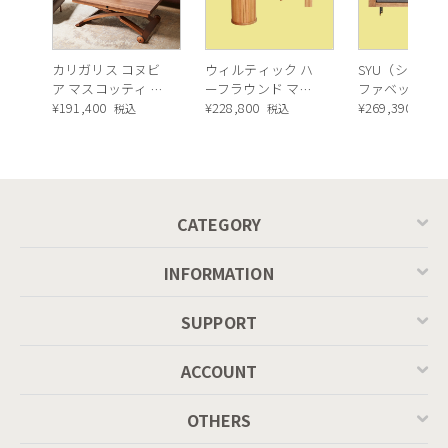
カリガリス コヌビ
ウィルティック ハ
SYU（シュウ）
ア マスコッティ 伸
ーフラウンド マテ
ファベッド（
長・昇降式テーブ
¥
191,400
ィエラ塗装 ダイニ
¥
228,800
ュラル）190c
¥
269,390
税込
税込
税込
ル ／ Calligaris
ングテーブル（レ
connubia
ッドオーク脚）
MASCOTTE[CB490]
P201
CATEGORY
INFORMATION
SUPPORT
ACCOUNT
OTHERS