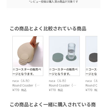
*レビュー投稿は購入済み商品が対象です
この商品とよく比較されている商品
※コースターの販売ペ
※コースターの販売ペ
※コースターの
ージとなります。
ージとなります。
ージとなります
ruca（ルカ）
ruca（ルカ）
ruca（ルカ）
Round Coaster（ラ
Round Coaster（ラ
Round Coast
ウンドコースタ
¥
770
ウンドコースタ
¥
770
ウンドコース
¥
770
税込
税込
税込
ー）Grey20
ー）Eucalyptus
ー）Grey80
Green
この商品とよく一緒に購入されている商