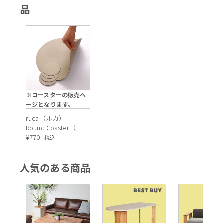
品
※コースターの販売ペ
ージとなります。
ruca（ルカ）
Round Coaster（ラ
ウンドコースタ
¥
770
税込
ー）Grey20
人気のある商品