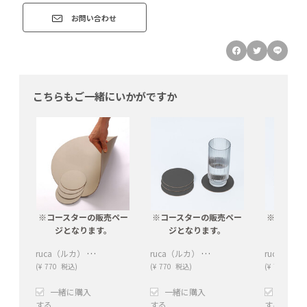
お問い合わせ
こちらもご一緒にいかがですか
※コースターの販売ペー
※コースターの販売ペー
※コース
ジとなります。
ジとなります。
ジと
ruca（ルカ） Round Coaster（ラウンドコースター）Grey20
ruca（ルカ） Round Coaster（ラウンドコースター）Grey80
(
¥
770
税込)
(
¥
770
税込)
(
¥
770
税込)
一緒に購入
一緒に購入
一緒に
する
する
する