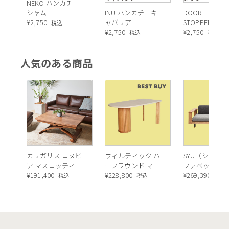
NEKO ハンカチ
シャム
INU ハンカチ キ
DOOR
¥
2,750
ャバリア
STOPPER（ド
税込
¥
2,750
トッパー）
¥
2,750
税込
税込
DUCK（ダック
人気のある商品
カリガリス コヌビ
ウィルティック ハ
SYU（シュウ）
ア マスコッティ 伸
ーフラウンド マテ
ファベッド（
長・昇降式テーブ
¥
191,400
ィエラ塗装 ダイニ
¥
228,800
ュラル）190c
¥
269,390
税込
税込
税込
ル ／ Calligaris
ングテーブル（レ
connubia
ッドオーク脚）
MASCOTTE[CB490]
P201