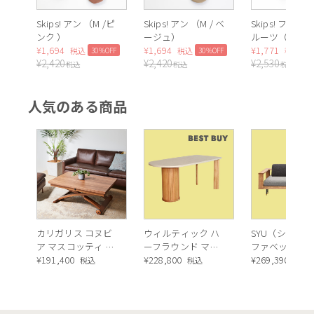
Skips! アン （M /ピ
Skips! アン （M / ベ
Skips! フラワ
ンク ）
ージュ）
ルーツ（M / 
¥
1,694
¥
1,694
ク）
¥
1,771
30%OFF
30%OFF
3
税込
税込
税込
¥
2,420
¥
2,420
¥
2,530
税込
税込
税込
人気のある商品
カリガリス コヌビ
ウィルティック ハ
SYU（シュウ）
ア マスコッティ 伸
ーフラウンド マテ
ファベッド（
長・昇降式テーブ
¥
191,400
ィエラ塗装 ダイニ
¥
228,800
ュラル）190c
¥
269,390
税込
税込
税込
ル ／ Calligaris
ングテーブル（レ
connubia
ッドオーク脚）
MASCOTTE[CB490]
P201