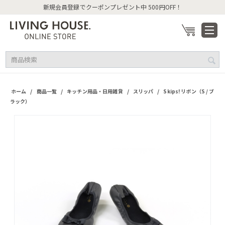
新規会員登録でクーポンプレゼント中 500円OFF！
/
/
/
/
ホーム
商品一覧
キッチン用品・日用雑貨
スリッパ
Skips! リボン（S / ブ
ラック）