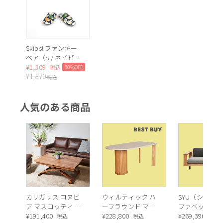
Skips! ファンキー
ベア（S / ネイビ
ー）
¥
1,309
30%OFF
税込
¥
1,870
税込
人気のある商品
カリガリス コヌビ
ウィルティック ハ
SYU（シュウ）
ア マスコッティ 伸
ーフラウンド マテ
ファベッド（
長・昇降式テーブ
¥
191,400
ィエラ塗装 ダイニ
¥
228,800
ュラル）190c
¥
269,390
税込
税込
税込