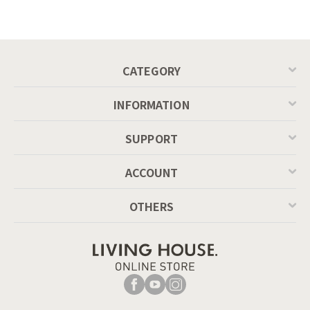
ル ／ Calligaris
ングテーブル（レ
connubia
ッドオーク脚）
MASCOTTE[CB490]
P201
CATEGORY
INFORMATION
SUPPORT
ACCOUNT
OTHERS