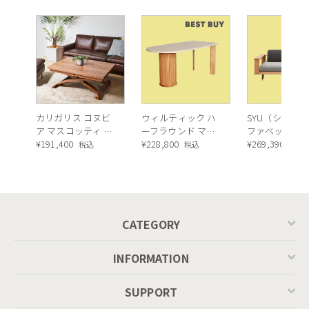
カリガリス コヌビ
ウィルティック ハ
SYU（シュウ）
ア マスコッティ 伸
ーフラウンド マテ
ファベッド（
長・昇降式テーブ
¥
191,400
ィエラ塗装 ダイニ
¥
228,800
ュラル）190c
¥
269,390
税込
税込
税込
ル ／ Calligaris
ングテーブル（レ
connubia
ッドオーク脚）
MASCOTTE[CB490]
P201
CATEGORY
INFORMATION
SUPPORT