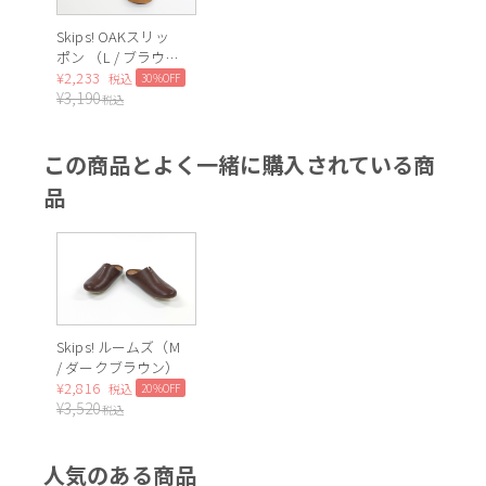
Skips! OAKスリッ
ポン （L / ブラウ
ン）
¥
2,233
30%OFF
税込
¥
3,190
税込
この商品とよく一緒に購入されている商
品
Skips! ルームズ（M
/ ダークブラウン）
¥
2,816
20%OFF
税込
¥
3,520
税込
人気のある商品