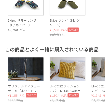
Skips! サマーサンタ
Skips!ランポ（Ｍ/ グ
（L / ネイビー）
リーン）
¥
2,750
¥
1,584
40%OFF
税込
税込
¥
2,640
税込
この商品とよく一緒に購入されている商品
オリジナルディフュー
LH-CC 22 クッション
LH-CC 22
ザー M（ホワイトフ
カバー MU 40×40cm
カバー NA 4
ローラル）
¥
1,155
¥
1,914
¥
1,848
30%OFF
40%OFF
税込
税込
税込
¥
1,650
¥
3,190
¥
3,080
税込
税込
税込