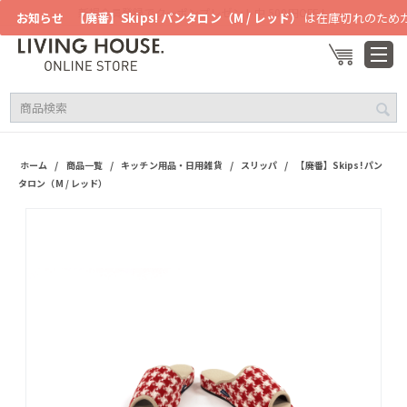
新規会員登録でクーポンプレゼント中 500円OFF！
お知らせ
【廃番】Skips! パンタロン（M / レッド）
は在庫切れのため
/
/
/
/
ホーム
商品一覧
キッチン用品・日用雑貨
スリッパ
【廃番】Skips! パン
タロン（M / レッド）