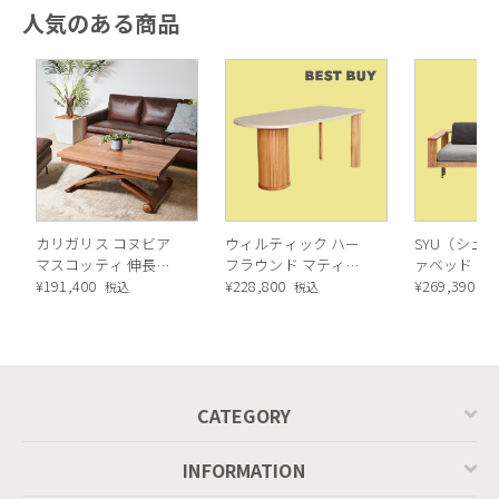
人気のある商品
カリガリス コヌビア
ウィルティック ハー
SYU（シュウ
マスコッティ 伸長・
フラウンド マティエ
ァベッド（
昇降式テーブル ／
¥
191,400
ラ塗装 ダイニングテ
¥
228,800
ル）190cm
¥
269,390
税込
税込
税
Calligaris connubia
ーブル（レッドオーク
MASCOTTE[CB490]
脚）
P201
CATEGORY
INFORMATION