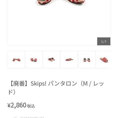
1
/
7
【廃番】Skips! パンタロン（M / レッ
ド）
2,860
¥
税込