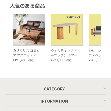
人気のある商品
カリガリス コヌビ
ウィルティック ハ
SYU（シュウ）
ア マスコッティ 伸
ーフラウンド マテ
ファベッド（
長・昇降式テーブ
¥
191,400
ィエラ塗装 ダイニ
¥
228,800
ュラル）190c
¥
269,390
税込
税込
税込
ル ／ Calligaris
ングテーブル（レ
connubia
ッドオーク脚）
MASCOTTE[CB490]
P201
CATEGORY
INFORMATION