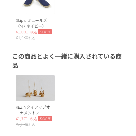
Skips! ミュールズ
（M / ネイビー）
¥
1,001
30%OFF
税込
¥
1,430
税込
この商品とよく一緒に購入されている商
品
REZINタイアップオ
ーナメントアニマ
ル 3set *
¥
1,771
30%OFF
税込
¥
2,530
税込