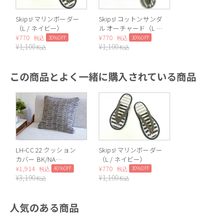
Skips! マリンボーダー
Skips! コットンサンダ
（L / ネイビー）
ル オーチャード（L /
¥
770
ブラック）
¥
770
30%OFF
30%OFF
税込
税込
¥
1,100
¥
1,100
税込
税込
この商品とよく一緒に購入されている商品
LH-CC 22 クッション
Skips! マリンボーダー
カバー BK/NA
（L / ネイビー）
45×45cm
¥
1,914
¥
770
40%OFF
30%OFF
税込
税込
¥
3,190
¥
1,100
税込
税込
人気のある商品