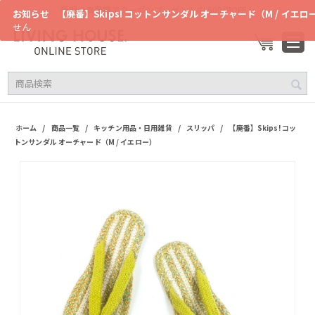
新規会員登録でクーポンプレゼント中 500円OFF！
お知らせ
【廃番】Skips! コットンサンダル オーチャード（M / イエロ
せん
/
/
/
/
ホーム
商品一覧
キッチン用品・日用雑貨
スリッパ
【廃番】Skips! コッ
トンサンダル オーチャード（M / イエロー）