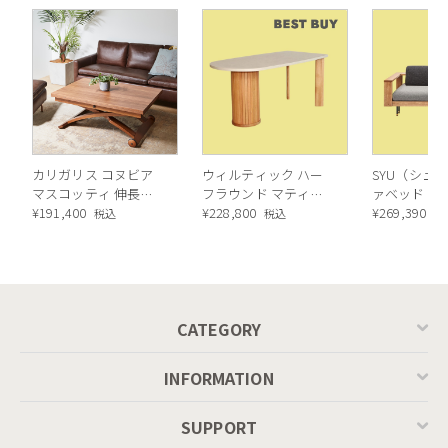
カリガリス コヌビア
ウィルティック ハー
SYU（シュウ
マスコッティ 伸長・
フラウンド マティエ
ァベッド（
昇降式テーブル ／
¥
191,400
ラ塗装 ダイニングテ
¥
228,800
ル）190cm
¥
269,390
税込
税込
税
Calligaris connubia
ーブル（レッドオーク
MASCOTTE[CB490]
脚）
P201
CATEGORY
INFORMATION
SUPPORT