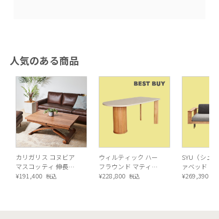
人気のある商品
カリガリス コヌビア
ウィルティック ハー
SYU（シュウ
マスコッティ 伸長・
フラウンド マティエ
ァベッド（
昇降式テーブル ／
¥
191,400
ラ塗装 ダイニングテ
¥
228,800
ル）190cm
¥
269,390
税込
税込
税
Calligaris connubia
ーブル（レッドオーク
MASCOTTE[CB490]
脚）
P201