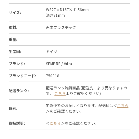
W327×D167×H156mm
サイズ:
深さ81mm
素材:
再生プラスチック
重量:
-
生産国:
ドイツ
ブランド:
SEMPRE / Vitra
ブランドコード:
750818
配送ランク雑貨商品 (配送先により異なりますの
配送ランク:
で、
こちら
よりご確認ください)
宅急便でのお届けとなります。配送料は＜
こちら
備考:
＞をご確認ください。
取扱説明:
＜
こちら
＞をご確認ください。