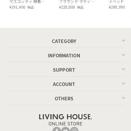
マスコッティ 伸長・
フラウンド マティエ
ァベッド（
昇降式テーブル ／
¥
191,400
ラ塗装 ダイニングテ
¥
228,800
ル）190cm
¥
269,390
税込
税込
税
Calligaris connubia
ーブル（レッドオーク
MASCOTTE[CB490]
脚）
P201
CATEGORY
INFORMATION
SUPPORT
ACCOUNT
OTHERS