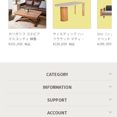
カリガリス コヌビア
ウィルティック ハー
SYU（シュウ
マスコッティ 伸長・
フラウンド マティエ
ァベッド（
昇降式テーブル ／
¥
191,400
ラ塗装 ダイニングテ
¥
228,800
ル）190cm
¥
269,390
税込
税込
税
Calligaris connubia
ーブル（レッドオーク
MASCOTTE[CB490]
脚）
P201
CATEGORY
INFORMATION
SUPPORT
ACCOUNT