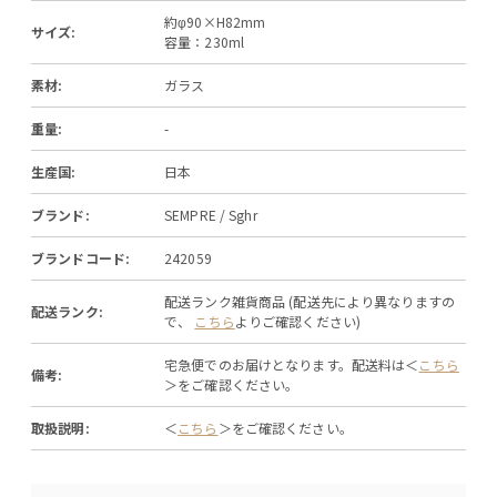
約φ90×H82mm
サイズ:
容量：230ml
素材:
ガラス
重量:
-
生産国:
日本
ブランド:
SEMPRE / Sghr
ブランドコード:
242059
配送ランク雑貨商品 (配送先により異なりますの
配送ランク:
で、
こちら
よりご確認ください)
宅急便でのお届けとなります。配送料は＜
こちら
備考:
＞をご確認ください。
取扱説明:
＜
こちら
＞をご確認ください。