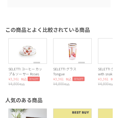
この商品とよく比較されている商品
SELETTI コーヒーカッ
SELETTI グラス
SELETTI グ
プ＆ソーサー Roses
Tongue
with snakes
¥
3,361
¥
3,361
¥
3,361
30%OFF
30%OFF
税込
税込
税込
¥
4,800
¥
4,800
¥
4,800
税込
税込
税込
人気のある商品