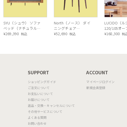
SYU（シュウ） ソファ
North（ノース） ダイ
LUCIDO（
ベッド（ナチュラル）
ニングチェア
120/105オ
190cm
¥
269,390
AC02（ウォールナッ
¥
52,690
ニングボード
¥
168,300
税込
税込
税
ト）
ル色
N
SUPPORT
ACCOUNT
ショッピングガイド
マイページログイン
ご注文について
新規会員登録
お支払いについて
お届けについて
返品・交換・キャンセルについて
その他サービスについて
よくある質問
お問い合わせ