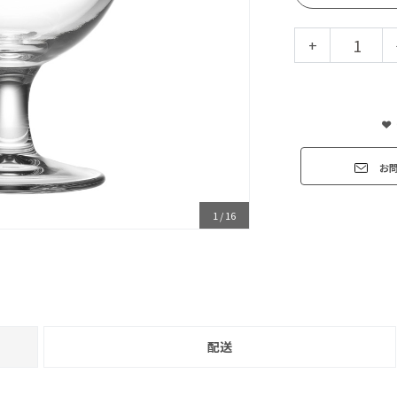
+
お
1
/
16
配送