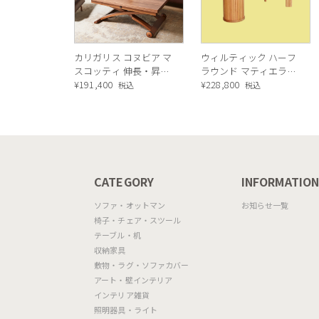
カリガリス コヌビア マ
ウィルティック ハーフ
スコッティ 伸長・昇降
ラウンド マティエラ塗
式テーブル ／ Calligaris
¥
191,400
装 ダイニングテーブル
¥
228,800
税込
税込
connubia
（レッドオーク脚）
MASCOTTE[CB490]
P201
CATEGORY
INFORMATIO
ソファ・オットマン
お知らせ一覧
椅子・チェア・スツール
テーブル・机
収納家具
敷物・ラグ・ソファカバー
アート・壁インテリア
インテリア雑貨
照明器具・ライト