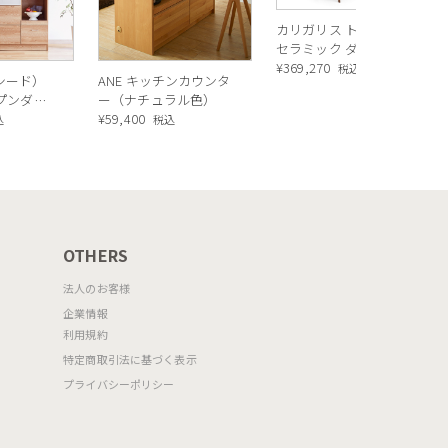
カリガリス トウキョウ
セラミック ダイニング
テーブル ／ Calligaris
¥
369,270
税込
ルシード）
ANE キッチンカウンタ
TOKYO ceramic Dining
ープンダイ
ー（ナチュラル色）
table[CS18-FR] P321
 ナチュラ
¥
59,400
込
税込
OTHERS
法人のお客様
企業情報
利用規約
特定商取引法に基づく表示
プライバシーポリシー