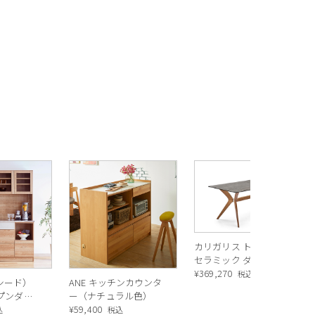
カリガリス トウキョウ
セラミック ダイニング
テーブル ／ Calligaris
¥
369,270
税込
ルシード）
ANE キッチンカウンタ
TOKYO ceramic Dining
ープンダイ
ー（ナチュラル色）
table[CS18-FR] P321
 ナチュラ
¥
59,400
込
税込