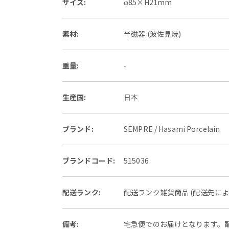
サイズ:
φ85×H21mm
素材:
半磁器 (波佐見焼)
重量:
-
生産国:
日本
ブランド:
SEMPRE / Hasami Porcelain
ブランドコード:
515036
配送ランク:
配送ランク雑貨商品 (配送先に
備考:
宅急便でのお届けとなります。