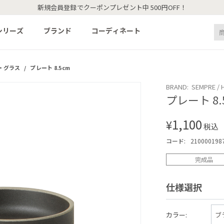
新規会員登録でクーポンプレゼント中 500円OFF！
シリーズ
ブランド
コーディネート
・グラス
/
プレート 8.5cm
BRAND: SEMPRE / H
プレート 8.
1,100
¥
税込
コード:
210000198
完成品
仕様選択
カラー: