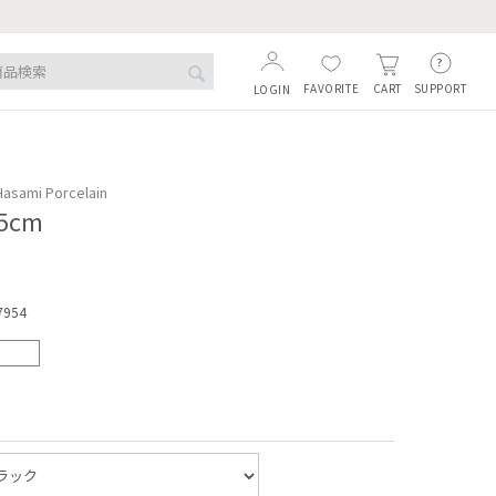
FAVORITE
SUPPORT
CART
LOGIN
asami Porcelain
5cm
7954