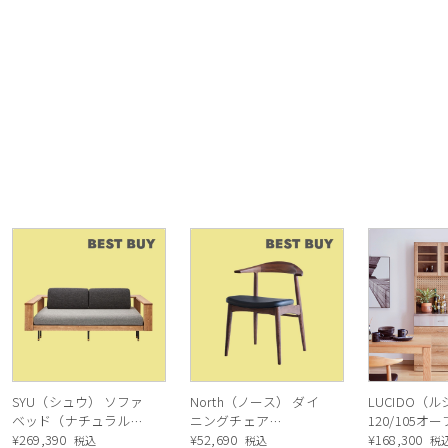
SYU（シュウ） ソファ
North（ノース） ダイ
LUCIDO（
ベッド（ナチュラル）
ニングチェア
120/105オ
190cm
¥
269,390
AC02（ウォールナッ
¥
52,690
ニングボード
¥
168,300
税込
税込
税