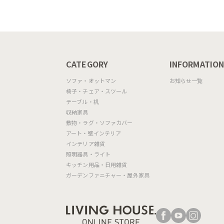
connubia
（レッドオーク脚）
MASCOTTE[CB490]
P201
CATEGORY
INFORMATIO
ソファ・オットマン
お知らせ一覧
椅子・チェア・スツール
テーブル・机
収納家具
敷物・ラグ・ソファカバー
アート・壁インテリア
インテリア雑貨
照明器具・ライト
キッチン用品・日用雑貨
ガーデンファニチャー・屋外家具