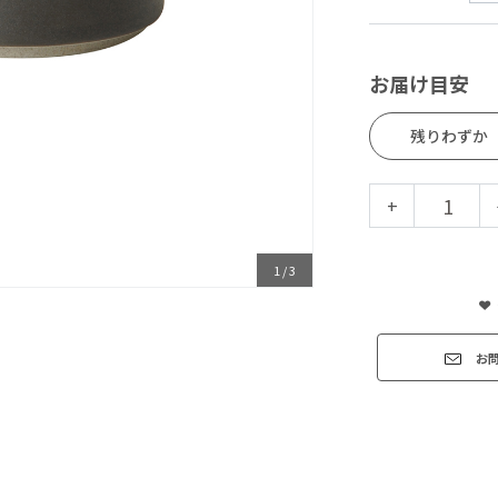
お届け目安
残りわずか
+
1
/
3
お