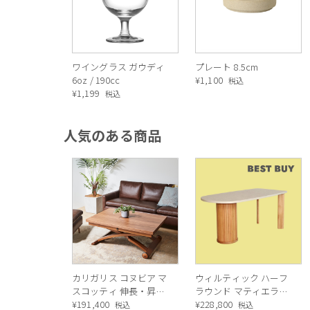
ワイングラス ガウディ
プレート 8.5cm
6oz / 190cc
¥
1,100
税込
¥
1,199
税込
人気のある商品
カリガリス コヌビア マ
ウィルティック ハーフ
スコッティ 伸長・昇降
ラウンド マティエラ塗
式テーブル ／ Calligaris
¥
191,400
装 ダイニングテーブル
¥
228,800
税込
税込