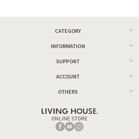
Calligaris connubia
ーブル（レッドオーク
MASCOTTE[CB490]
脚）
P201
CATEGORY
INFORMATION
SUPPORT
ACCOUNT
OTHERS