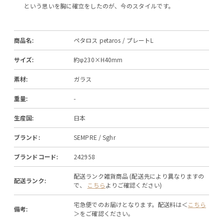
という思いを胸に確立をしたのが、今のスタイルです。
商品名:
ペタロス petaros / プレートL
サイズ:
約φ230×H40mm
素材:
ガラス
重量:
-
生産国:
日本
ブランド:
SEMPRE / Sghr
ブランドコード:
242958
配送ランク雑貨商品 (配送先により異なりますの
配送ランク:
で、
こちら
よりご確認ください)
宅急便でのお届けとなります。配送料は＜
こちら
備考:
＞をご確認ください。