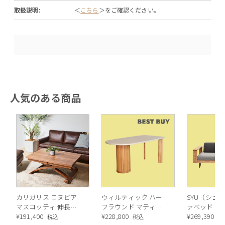
取扱説明:
＜
こちら
＞をご確認ください。
人気のある商品
カリガリス コヌビア
ウィルティック ハー
SYU（シュウ
マスコッティ 伸長・
フラウンド マティエ
ァベッド（
昇降式テーブル ／
¥
191,400
ラ塗装 ダイニングテ
¥
228,800
ル）190cm
¥
269,390
税込
税込
税