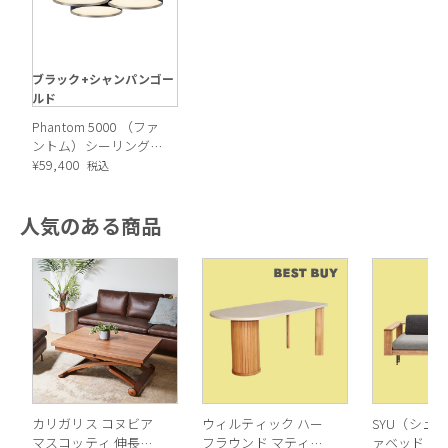
ブラック+シャンパンゴー
ルド
Phantom 5000 （ファ
ントム）シーリングラ
イト
¥
59,400
税込
人気のある商品
カリガリス コヌビア
ウィルティック ハー
SYU（シュウ
マスコッティ 伸長・
フラウンド マティエ
ァベッド（