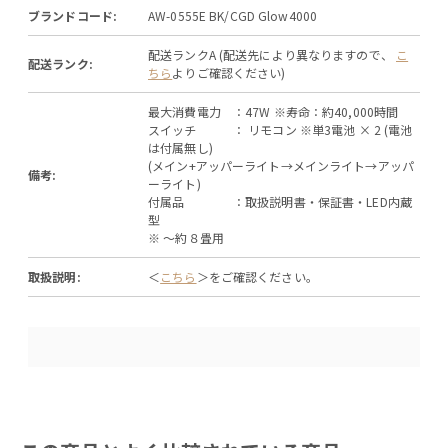
ブランドコード:
AW-0555E BK/CGD Glow4000
配送ランクA (配送先により異なりますので、
こ
配送ランク:
ちら
よりご確認ください)
最大消費電力 ：47W ※寿命：約40,000時間
スイッチ ： リモコン ※単3電池 × 2 (電池
は付属無し)
(メイン+アッパーライト→メインライト→アッパ
備考:
ーライト)
付属品 ：取扱説明書・保証書・LED内蔵
型
※ ～約８畳用
取扱説明:
＜
こちら
＞をご確認ください。