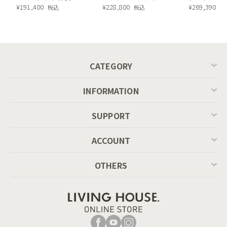
昇降式テーブル ／
¥
191,400
ラ塗装 ダイニングテ
¥
228,800
ル）190cm
¥
269,390
税込
税込
税
Calligaris connubia
ーブル（レッドオーク
MASCOTTE[CB490]
脚）
P201
CATEGORY
INFORMATION
SUPPORT
ACCOUNT
OTHERS