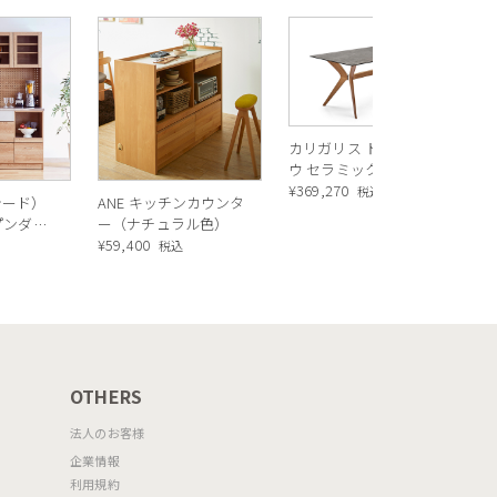
R
ス
ル
¥
1
バ
カリガリス トウキョ
ウ セラミック ダイニ
ングテーブル ／
¥
369,270
税込
シード）
ANE キッチンカウンタ
Calligaris TOKYO
ープンダイ
ー（ナチュラル色）
ceramic Dining
 ナチュ
¥
59,400
込
税込
table[CS18-FR] P321
OTHERS
法人のお客様
企業情報
利用規約