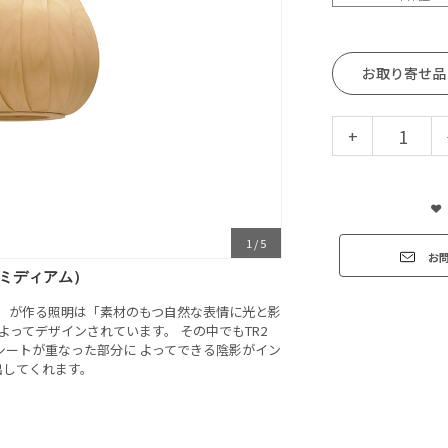
お取り寄せ品
+
1
/
5
お
12 ミディアム）
ウ）が作る照明は「素材のもつ自然な表情に光と影
ってデザインされています。 その中でもTR2
シートが重なった部分に よってできる陰影がイン
出してくれます。