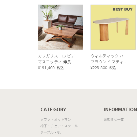
カリガリス コヌビア
ウィルティック ハー
マスコッティ 伸長・
フラウンド マティエ
昇降式テーブル ／
¥
191,400
ラ塗装 ダイニングテ
¥
228,800
税込
税込
Calligaris connubia
ーブル（レッドオーク
MASCOTTE[CB490]
脚）
P201
CATEGORY
INFORMATIO
ソファ・オットマン
お知らせ一覧
椅子・チェア・スツール
テーブル・机