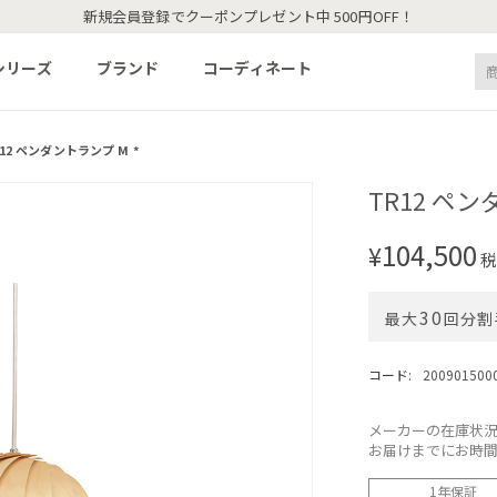
新規会員登録でクーポンプレゼント中 500円OFF！
シリーズ
ブランド
コーディネート
12 ペンダントランプ M *
TR12 ペン
104,500
¥
税
30
最大
回分割
コード:
200901500
メーカーの在庫状
お届けまでにお時
1年保証