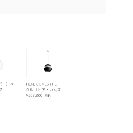
ーパー）ペ
HERE COMES THE
プ
SUN（ヒア・カムズ・
ザ・サン）250 ペンダ
¥
107,800
込
税込
ントランプ ブラック/
ホワイト