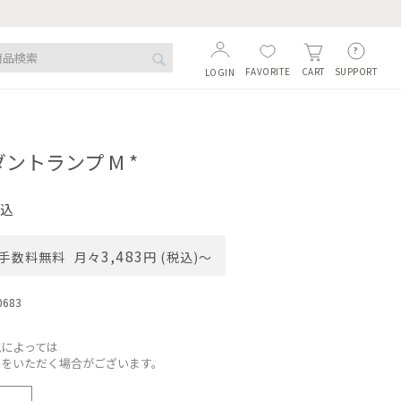
FAVORITE
SUPPORT
CART
LOGIN
ダントランプ M *
込
3,483
手数料無料
月々
円 (税込)〜
0683
況によっては
間をいただく場合がございます。