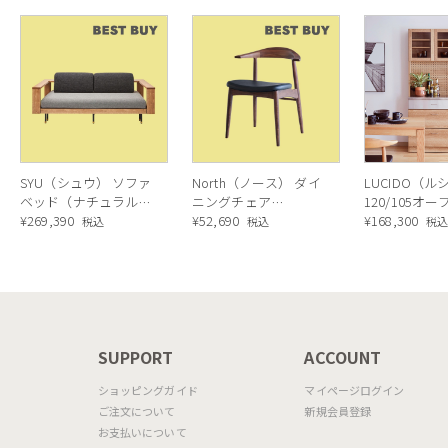
SYU（シュウ） ソファ
North（ノース） ダイ
LUCIDO（ル
ベッド（ナチュラル）
ニングチェア
120/105オ
190cm
¥
269,390
AC02（ウォールナッ
¥
52,690
ニングボード
¥
168,300
税込
税込
税
ト）
ラル色
N
SUPPORT
ACCOUNT
ショッピングガイド
マイページログイン
ご注文について
新規会員登録
お支払いについて