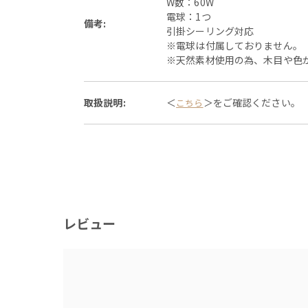
W数：60W
電球：1つ
備考:
引掛シーリング対応
※電球は付属しておりません。
※天然素材使用の為、木目や色
取扱説明:
＜
＞をご確認ください。
こちら
レビュー