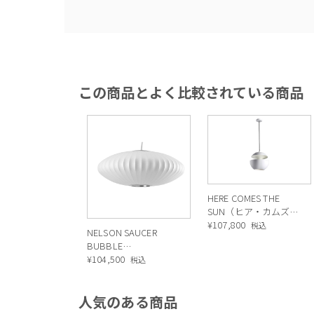
この商品とよく比較されている商品
HERE COMES THE
SUN（ヒア・カムズ・
ザ・サン）250 ペンダ
¥
107,800
税込
NELSON SAUCER
ントランプ ホワイト/
BUBBLE
ホワイト
PENDANT（ネルソン
¥
104,500
税込
ソーサー バブル ペン
ダント）SMALL
人気のある商品