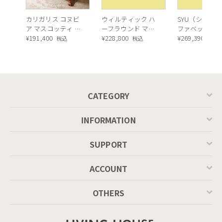
カリガリス コヌビ
ウィルティック ハ
SYU（シュウ）
ア マスコッティ 伸
ーフラウンド マテ
ファベッド（
長・昇降式テーブ
¥
191,400
ィエラ塗装 ダイニ
¥
228,800
ュラル）190c
¥
269,390
税込
税込
税込
ル ／ Calligaris
ングテーブル（レ
connubia
ッドオーク脚）
MASCOTTE[CB490]
P201
CATEGORY
INFORMATION
SUPPORT
ACCOUNT
OTHERS