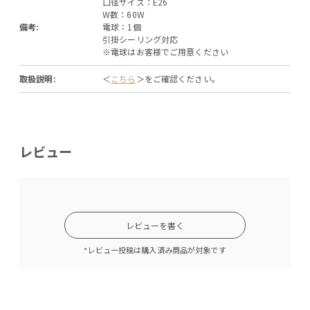
口径サイズ：E26
W数：60W
備考:
電球：1個
引掛シーリング対応
※電球はお客様でご用意ください
取扱説明:
＜
こちら
＞をご確認ください。
レビュー
レビューを書く
*レビュー投稿は購入済み商品が対象です