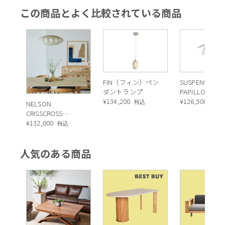
この商品とよく比較されている商品
FIN（フィン）ペン
SUSPENSION
ダントランプ
PAPILLON（
¥
134,200
ンション パピ
¥
126,500
税込
税込
NELSON
ン）ペンダン
CRISSCROSS
ンプ SMALL 
BUBBLE
¥
132,000
税込
ト
PENDANT（ネルソ
ン クリスクロス バ
人気のある商品
ブル ペンダント）
SAUCER