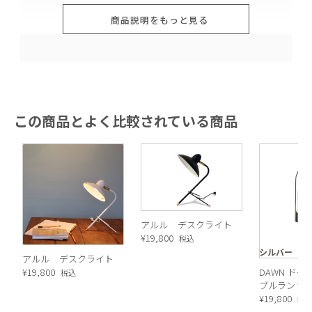
の灯りがそっと寄り添いますように。
商品説明をもっと見る
この商品とよく比較されている商品
アルル デスクライト
¥
19,800
税込
シルバー
アルル デスクライト
¥
19,800
DAWN ドー
税込
ブルランプ
ー）
¥
19,800
税