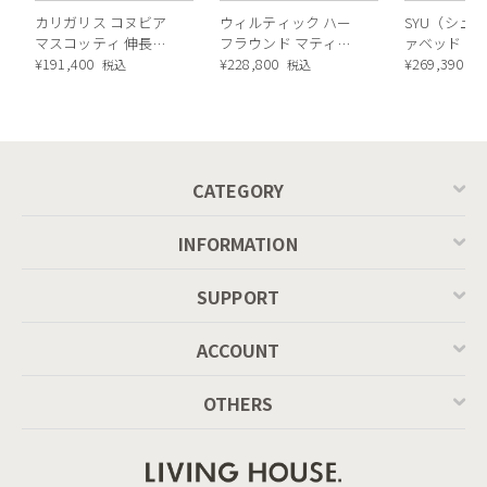
カリガリス コヌビア
ウィルティック ハー
SYU（シュウ
マスコッティ 伸長・
フラウンド マティエ
ァベッド（
昇降式テーブル ／
¥
191,400
ラ塗装 ダイニングテ
¥
228,800
ル）190cm
¥
269,390
税込
税込
税
Calligaris connubia
ーブル（レッドオーク
MASCOTTE[CB490]
脚）
P201
CATEGORY
INFORMATION
SUPPORT
ACCOUNT
OTHERS