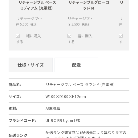
リチャージブル ベース
リチャージブルグローロ
リチャー
ミディアム (充電器）
ッド M
ッド L 
リチャージブル ベース ミディアム (充電器）
リチャージブルグローロッド M （テーブルランプ）
(
¥
5,500
税込)
(
¥
5,500
税込)
(
¥
6,600
税込
一緒に購入
一緒に購入
一緒に
する
する
する
+
−
+
−
+
仕様・サイズ
配送
商品名:
リチャージブル ベース ラウンド (充電器）
サイズ:
W100×D100×H12mm
素材:
ASB樹脂
ブランドコード:
UL-RC-BR Uyuni LED
配送ランク雑貨商品 (配送先により異なりますの
配送ランク:
で、
こちら
よりご確認ください)