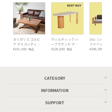
カリガリス コヌビ
ウィルティック ハ
SYU（シュウ）
ア マスコッティ 伸
ーフラウンド マテ
ファベッド（
長・昇降式テーブ
¥
191,400
ィエラ塗装 ダイニ
¥
228,800
ュラル）190c
¥
269,390
税込
税込
税込
ル ／ Calligaris
ングテーブル（レ
connubia
ッドオーク脚）
MASCOTTE[CB490]
P201
CATEGORY
INFORMATION
SUPPORT