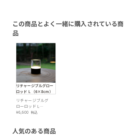
この商品とよく一緒に購入されている商
品
リチャージブルグロー
ロッド L （6×8cm）
リチャージブルグ
ローロッド L
（6×8cm）（テー
¥
6,600
税込
ブルランプ）
人気のある商品