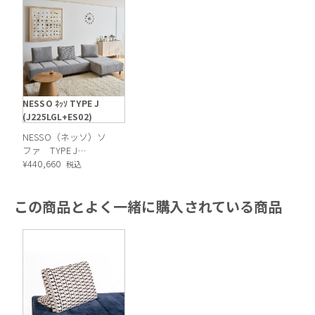
NESSO ﾈｯｿ TYPE J
(J225LGL+ES02)
NESSO（ネッソ）ソ
ファ TYPE J
脚のデザインはブラックの金属脚。高さは11cmのためお掃除
(J225LGL+ES02)
¥
440,660
税込
ロボットも問題なく通ります。
この商品とよく一緒に購入されている商品
お好みに合わせて自由自在