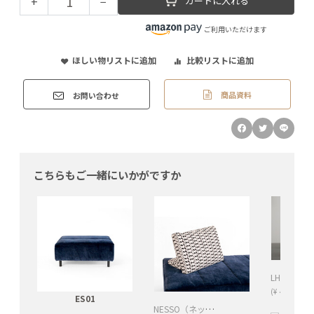
+
−
カートに入れる
ご利用いただけます
ほしい物リストに追加
比較リストに追加
商品資料
お問い合わせ
こちらもご一緒にいかがですか
(
¥
4,180
税込
ES01
NESSO（ネッソ）クッションレスト *