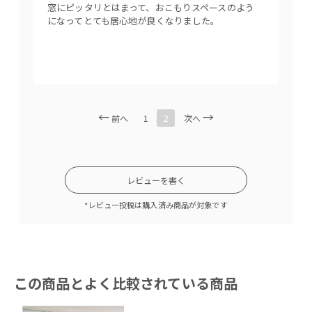
さ
E
窓にピッタリとはまって、おこもりスペースのよう
家族4
ん
になってとても居心地が良くなりました。
ました
色も気
使い勝
2
前へ
1
次へ
レビューを書く
*レビュー投稿は購入済み商品が対象です
ワンポイントで１つだけ柄のついた背クッションを。座面に施
されたステッチのデザインも相まって空間をおしゃれに演出し
てくれます。
この商品とよく比較されている商品