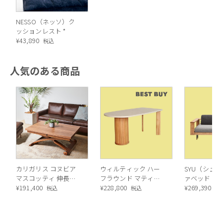
NESSO（ネッソ）ク
ッションレスト *
¥
43,890
税込
人気のある商品
バッククッションを自由に動かすことができるため、自分の体
格にあわせて最適な奥行でくつろぐことができます。自分だけ
のベストポジションを探してみても。
カリガリス コヌビア
ウィルティック ハー
SYU（シュウ
マスコッティ 伸長・
フラウンド マティエ
ァベッド（
昇降式テーブル ／
¥
191,400
ラ塗装 ダイニングテ
¥
228,800
ル）190cm
¥
269,390
税込
税込
税
Calligaris connubia
ーブル（レッドオーク
MASCOTTE[CB490]
脚）
P201