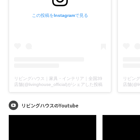
この投稿をInstagramで見る
リビングハウス｜家具・インテリア｜全国39
リビン
店舗(@livinghouse_official)がシェアした投稿
店舗(@li
リビングハウスのYoutube