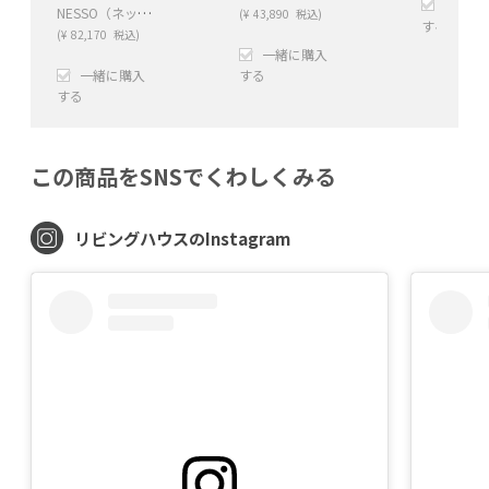
一緒に
NESSO（ネッソ）オットマン（ES01）
(
¥
43,890
税込)
する
(
¥
82,170
税込)
一緒に購入
+
一緒に購入
する
する
+
−
+
−
この商品をSNSでくわしくみる
リビングハウスのInstagram