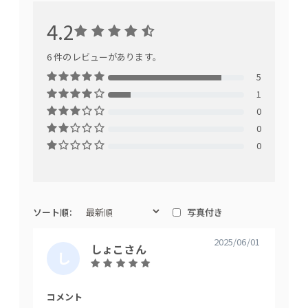
4.2
シンプルモダンなデザイン
6 件のレビューがあります。
5
1
0
0
0
ソート順:
写真付き
2025/06/01
しょこさん
し
K
全体的に直線ラインで無駄のないスタイリッシュなデザイン。
ょ
A
計算された背クッション（W60cm）と本体とのバランスがとて
こ
N
コメント
コメン
も綺麗です。