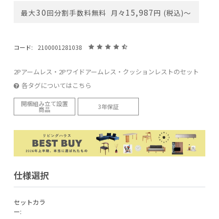
30
15,987
最大
回分割手数料無料
月々
円 (税込)〜
コード:
2100001281038
2Pアームレス・2Pワイドアームレス・クッションレストのセット
各タグについてはこちら
開梱組み立て設置
3年保証
商品
仕様選択
セットカラ
ー: