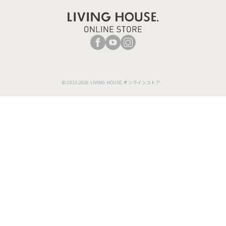
越し時やレイアウトを変えたい時にも対応してくれます。
© 2013-2026 LIVING HOUSE.オンラインストア.
座面の真ん中にある境目をなくしてフラットシートを採用。境
目がないことでレザーの張り感が美しく映え、見た目もすっき
りとした印象に。座る場所も選びません。