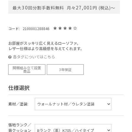
30
27,001
最大
回分割手数料無料
月々
円 (税込)〜
コード:
2100001288846
お部屋がスッキリ広く見えるローソファ。
レザー仕様はより高級感を与えてくれます。
各タグについてはこちら
開梱組み立て設置
3年保証
商品
仕様選択
素材／塗装:
張地ランク／
背クッション