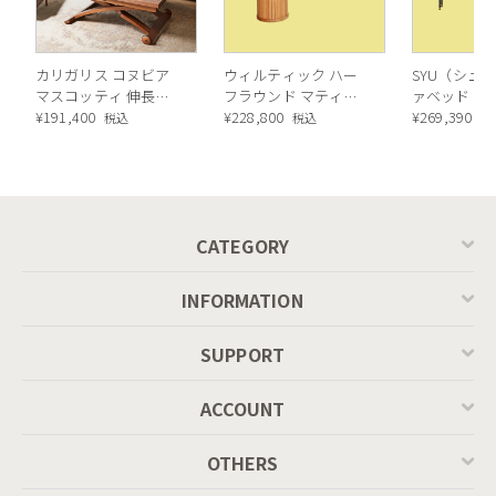
カリガリス コヌビア
ウィルティック ハー
SYU（シュウ
マスコッティ 伸長・
フラウンド マティエ
ァベッド（
洗練されたデザイン
昇降式テーブル ／
¥
191,400
ラ塗装 ダイニングテ
¥
228,800
ル）190cm
¥
269,390
税込
税込
税
Calligaris connubia
ーブル（レッドオーク
MASCOTTE[CB490]
脚）
P201
CATEGORY
INFORMATION
SUPPORT
ACCOUNT
ひじ掛けを付けずにできるだけ幅の広い座面を確保しました。
OTHERS
カウチパーツの場所を左右自由に変えることができるため、引