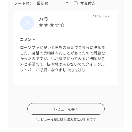
ソート順:
写真付き
2022/06/28
ハラ
WEBBソファは座面の高さを30cmと低く設計。ソファに座って
ハ
や
いながら足を伸ばしたりと様々な体制でくつろぐことができま
ラ
ま
す。
も
コメント
コメン
と
ローソファが良いと家族の意見でこちらに決めま
ブラッ
した。店舗で実物はみたことがあったので問題な
感があ
かったのですが、いざ家で使ってみると掃除が意
りがた
外と手間です。掃除機は入らないのでクイックル
ように
ワイパーが必須になりまし
続きを読む
レビューを書く
*レビュー投稿は購入済み商品が対象です
座面が低いのでお子様のお昼寝時にも安心です。座面の中には