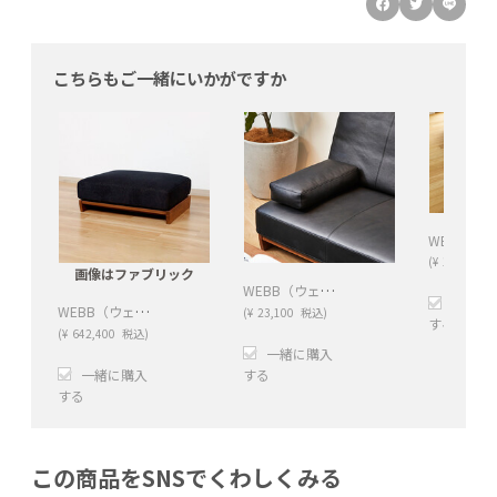
こちらもご一緒にいかがですか
(
¥
13,530
税
画像はファブリック
WEBB（ウェッブ）肘クッション レザー
一緒に
WEBB（ウェッブ）オットマン レザー
(
¥
23,100
税込)
する
(
¥
642,400
税込)
素材:
一緒に購入
一緒に購入
する
する
張地名:
+
張地名:
この商品をSNSでくわしくみる
+
−
+
−