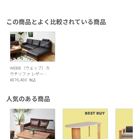
「コイルスプリング」が入っており、まるでマットレスの上で
寝かせているような安定感。
この商品とよく比較されている商品
WEBB（ウェッブ）カ
ウチソファ レザー
（K705 ブラック）
¥
876,480
税込
人気のある商品
全体の高さは72cmとダイニングテーブルとほぼ同じ高さに
（ロータイプは67cm）。部屋の真ん中に置いても視線を遮る
ことなく、圧迫感を感じさせません。