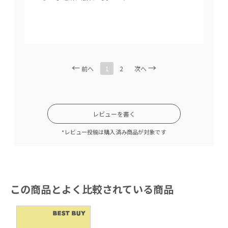
ッショ
読む
1
前へ
2
次へ
レビューを書く
ワンポイントで１つだけ柄のついた背クッションを。座面に施
されたステッチのデザインも相まって空間をおしゃれに演出し
*レビュー投稿は購入済み商品が対象です
てくれます。
この商品とよく比較されている商品