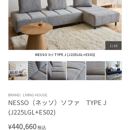
1
/
25
NESSO ﾈｯｿ TYPE J (J225LGL+ES02)
NESSO ﾈｯｿ TYPE J (J225LGL+ES02)
BRAND: LIVING HOUSE.
NESSO（ネッソ）ソファ TYPE J
(J225LGL+ES02)
440,660
¥
税込