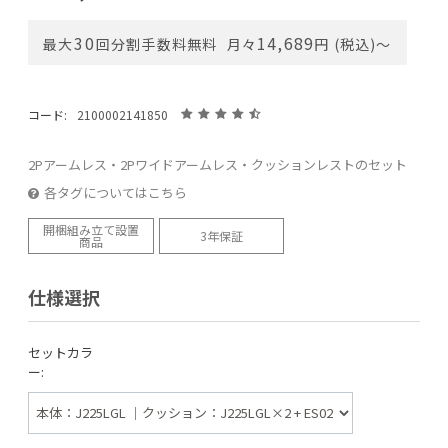
30
14,689
最大
回分割手数料無料
月々
円 (税込)〜
コード:
2100002141850
2Pアームレス・2Pワイドアームレス・クッションレストのセット
各タグについてはこちら
開梱組み立て設置
3年保証
商品
仕様選択
セットカラ
ー: