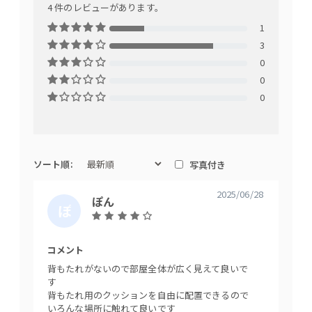
4 件のレビューがあります。
1
3
0
0
0
ソート順:
写真付き
2025/06/28
ぽん
ぽ
え
全体的に直線ラインで無駄のないスタイリッシュなデザイン。
ん
り
計算された背クッション（W60cm）と本体とのバランスがとて
な
コメント
コメン
も綺麗です。
背もたれがないので部屋全体が広く見えて良いで
大きい
す
圧迫感
背もたれ用のクッションを自由に配置できるので
ト掃除
いろんな場所に触れて良いです
硬めの