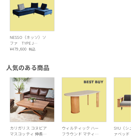
NESSO（ネッソ）ソ
ファ TYPE J
脚のデザインはブラックの金属脚。高さは11cmのためお掃除
(ES01+ES02)
¥
479,600
税込
ロボットも問題なく通ります。
人気のある商品
お好みに合わせて自由自在
カリガリス コヌビア
ウィルティック ハー
SYU（シュウ
マスコッティ 伸長・
フラウンド マティエ
ァベッド（