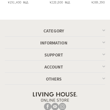
昇降式テーブル ／
¥
191,400
ラ塗装 ダイニングテ
¥
228,800
ル）190cm
¥
269,390
税込
税込
税
Calligaris connubia
ーブル（レッドオーク
MASCOTTE[CB490]
脚）
P201
バッククッションを自由に動かすことができるため、自分の体
CATEGORY
格にあわせて最適な奥行でくつろぐことができます。自分だけ
のベストポジションを探してみても。
INFORMATION
SUPPORT
ACCOUNT
OTHERS