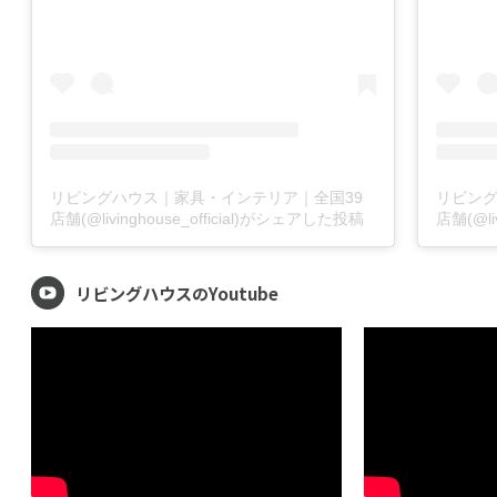
リビングハウス｜家具・インテリア｜全国39
リビン
店舗(@livinghouse_official)がシェアした投稿
店舗(@li
リビングハウスのYoutube