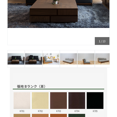
1
/
13
張地 Bランク（革）
K701
K702
K703
K704
K705