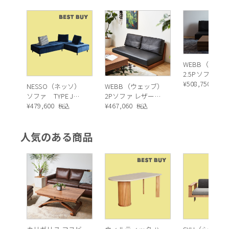
てくれる、そんなソファをご紹介します。
圧迫感のないリラックスした空間
に仕上げるロースタイル家具
WEBB（ウェ
2.5Pソファ レ
¥
508,750
税込
NESSO（ネッソ）
WEBB（ウェッブ）
最近、開放的な生活空間を実現できるとして、注目
ソファ TYPE J
2Pソファ レザー
(ES01+ES02)
¥
479,600
（K705 ブラック）
¥
467,060
されている「ロースタイル」。ローベッドなどは洋
税込
税込
室だけではなく、和室にも自然に合わせることがで
人気のある商品
きると好評ですよね。実は、家具の高さを低く抑え
ることで部屋全体を圧迫感のないリラックスした空
間に仕上げることができるのです。そんなロースタ
イル家具の良さを活かしているのがこちらのWEBB
sofa。
「Low＆Relax」