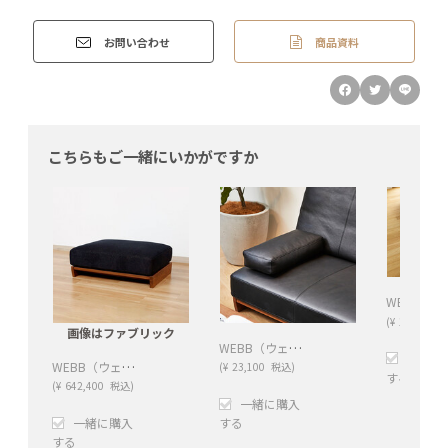
商品資料
お問い合わせ
こちらもご一緒にいかがですか
(
¥
13,530
税
画像はファブリック
WEBB（ウェッブ）肘クッション レザー
一緒に
WEBB（ウェッブ）オットマン レザー
(
¥
23,100
税込)
する
(
¥
642,400
税込)
素材:
一緒に購入
一緒に購入
する
する
張地名: