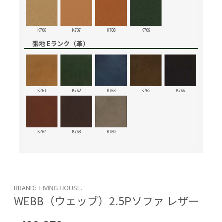
K706
K707
K708
K709
張地 Eランク（革）
K761
K762
K763
K765
K766
K767
K768
K769
BRAND: LIVING HOUSE.
WEBB（ウェッブ）2.5Pソファ レザー