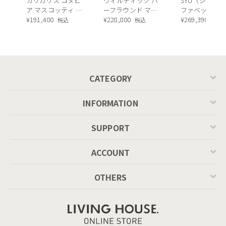
カリガリス コヌビ
ウィルティック ハ
SYU（シュウ）
ア マスコッティ 伸
ーフラウンド マテ
ファベッド（
長・昇降式テーブ
¥
191,400
ィエラ塗装 ダイニ
¥
228,800
ュラル）190c
¥
269,390
税込
税込
税込
WEBB sofaはまさにロースタイル家具の意義である
ル ／ Calligaris
ングテーブル（レ
connubia
ッドオーク脚）
「Low＆Relax」をコンセプトに、細部までこだわ
MASCOTTE[CB490]
って作られたソファです。背面クッションは柔らか
P201
く、座クッションには適度な奥行きと、適度な硬
CATEGORY
さ。そのため、長時間座っていても疲れづらく、ま
るで包み込まれるかのような優しい座り心地を実現
INFORMATION
しています。座面シートはフルカバーで、境目のな
いフラットな仕様。お手入れも簡単で、座る場所も
SUPPORT
選びません。ゆったりと横になって、ソファベッド
ACCOUNT
のように使うこともできます。
OTHERS
ライフスタイルと体格に合わせた
最適なセレクトが可能