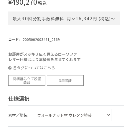
490,270
¥
税込
30
16,342
最大
回分割手数料無料
月々
円 (税込)〜
コード:
2005002003491_2169
お部屋がスッキリ広く見えるローソファ
レザー仕様はより高級感を与えてくれます
各タグについてはこちら
開梱組み立て設置
3年保証
商品
仕様選択
素材／塗装: