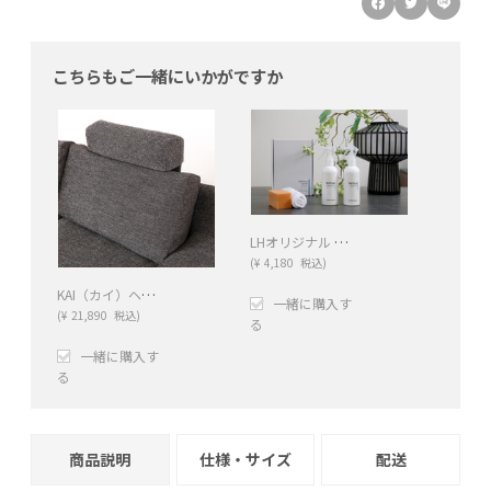
こちらもご一緒にいかがですか
LHオリジナル テキスタイルケアキット ナチュラルファーバー
(
¥
4,180
税込)
KAI（カイ）ヘッドレスト（SHEEN-BK）
一緒に購入す
(
¥
21,890
税込)
る
一緒に購入す
+
−
る
+
−
商品説明
仕様・サイズ
配送