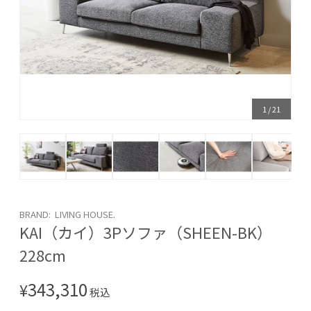
1
/
21
BRAND: LIVING HOUSE.
KAI（カイ）3Pソファ（SHEEN-BK）
228cm
343,310
¥
税込