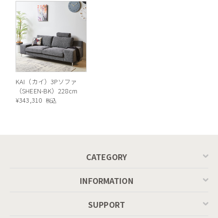
こだわりのワイドアーム。幅34cmと広々しており高さも低め
なため、枕にしたりサイドテーブル代わりに使えて便利。定番
のお昼寝スポットがソファになりそうです。
座面の固さはフェザーウレタンの2種類ご用意。フェザー
KAI（カイ）3Pソファ
はウレタン+フェザーパットを使用しており沈みこみすぎ
（SHEEN-BK）228cm
ない程よい柔らかさ。ウレタンは積層構造になっておりし
¥
343,310
税込
っかりと身体を支えてくれます。(画像左：フェザー、右：
ウレタン)
CATEGORY
INFORMATION
SUPPORT