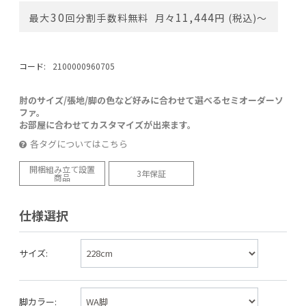
30
11,444
最大
回分割手数料無料
月々
円 (税込)〜
コード:
2100000960705
肘のサイズ/張地/脚の色など好みに合わせて選べるセミオーダーソ
ファ。
お部屋に合わせてカスタマイズが出来ます。
各タグについてはこちら
開梱組み立て設置
3年保証
商品
仕様選択
サイズ:
脚カラー: