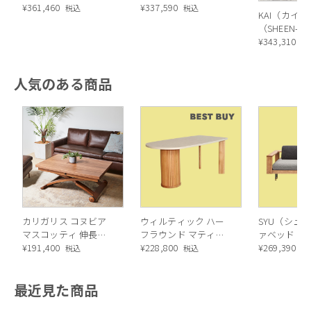
¥
361,460
¥
337,590
税込
税込
KAI（カイ）
（SHEEN-B
¥
343,310
税
人気のある商品
福井県の工場でつくられたKAIソファ。ベーシックなデザイン
だからこそどんな空間に馴染みます。
カリガリス コヌビア
ウィルティック ハー
SYU（シュウ
マスコッティ 伸長・
フラウンド マティエ
ァベッド（
昇降式テーブル ／
¥
191,400
ラ塗装 ダイニングテ
¥
228,800
ル）190cm
¥
269,390
税込
税込
税
Calligaris connubia
ーブル（レッドオーク
MASCOTTE[CB490]
脚）
最近見た商品
P201