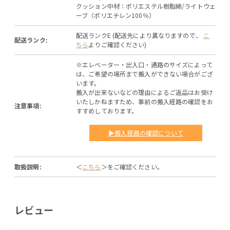
クッション中材：ポリエステル樹脂綿/ライトウェ
ーブ（ポリエチレン100％）
配送ランクE (配送先により異なりますので、
こ
配送ランク:
ちら
よりご確認ください)
※エレベーター・出入口・通路のサイズによって
は、ご希望の場所まで搬入ができない場合がござ
います。
搬入が出来ないなどの理由によるご返品はお受け
いたしかねますため、事前の搬入経路の確認をお
注意事項:
すすめしております。
▶搬入経路の確認について
取扱説明:
＜
こちら
＞をご確認ください。
レビュー