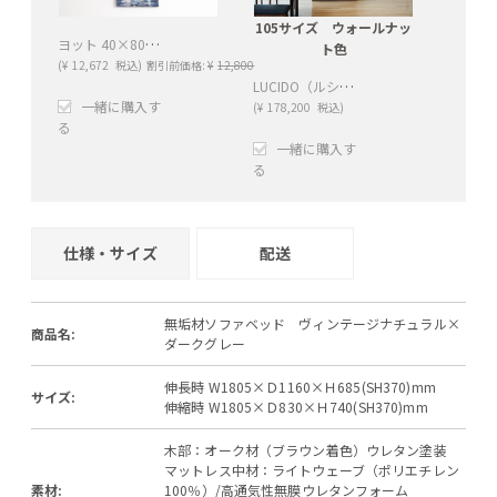
105サイズ ウォールナッ
ヨット 40×80cm
ト色
(
¥
12,672
税込)
割引前価格:
¥
12,800
LUCIDO（ルシード）120/105オープンダイニングボード ウォールナット色
一緒に購入す
(
¥
178,200
税込)
る
一緒に購入す
+
−
る
+
−
仕様・サイズ
配送
無垢材ソファベッド ヴィンテージナチュラル×
商品名:
ダークグレー
伸長時 W1805×Ｄ1160×Ｈ685(SH370)mm
サイズ:
伸縮時 W1805×Ｄ830×Ｈ740(SH370)mm
木部：オーク材（ブラウン着色）ウレタン塗装
マットレス中材：ライトウェーブ（ポリエチレン
素材:
100％）/高通気性無膜ウレタンフォーム