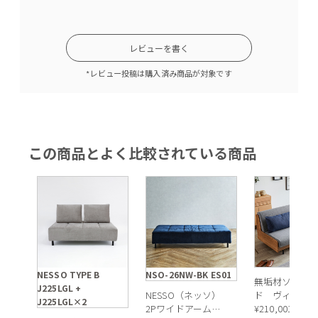
レビューを書く
*レビュー投稿は購入済み商品が対象です
この商品とよく比較されている商品
NESSO TYPE B
NSO-26NW-BK ES01
無垢材ソファ
J225LGL +
NESSO（ネッソ）
ド ヴィンテ
J225LGL×2
2Pワイドアームレ
ナチュラル×
¥
210,001
税込