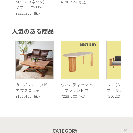
NESSO（ネッソ）
スソファ（ES01）
¥
190,520
トグレー
税込
ソファ TYPE
B（本体：
¥
222,200
税込
J225LGL）
人気のある商品
カリガリス コヌビ
ウィルティック ハ
SYU（シュウ）
ア マスコッティ 伸
ーフラウンド マテ
ファベッド（
長・昇降式テーブ
¥
191,400
ィエラ塗装 ダイニ
¥
228,800
ュラル）190c
¥
269,390
税込
税込
税込
ル ／ Calligaris
ングテーブル（レ
connubia
ッドオーク脚）
MASCOTTE[CB490]
P201
CATEGORY