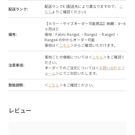
配送ランクE (配送先により異なりますので、
こ
配送ランク:
ちら
よりご確認ください)
【カラー・サイズオーダー可能商品】納期：4～6
ヶ月ほど
備考:
張地：Fabric Range1 ・Range2 ・Range3 ・
Range4 の中からオーダー可能
張地は＜
こちら
＞からご確認いただけます。
張地ごとの価格については＜
こちら
＞をご確認く
ださい。
注意事項:
オーダーでのご注文については＜
お問い合わせフ
ォーム
＞にてご対応いたします。
取扱説明:
＜
こちら
＞をご確認ください。
レビュー