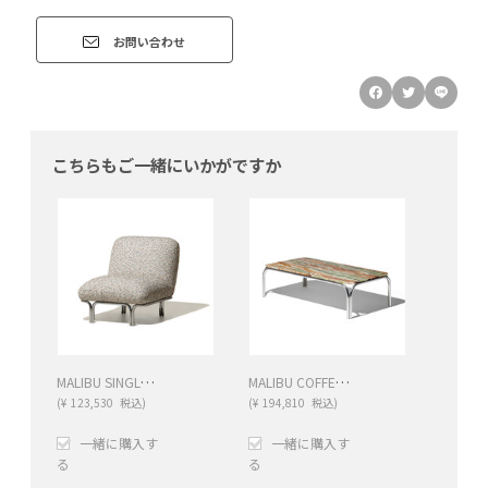
お問い合わせ
こちらもご一緒にいかがですか
MALIBU SINGLE SEAT（マリブ シングルシート 43㎝）
MALIBU COFFEE TABLE（マリブ コーヒーテーブル）
(
¥
123,530
税込)
(
¥
194,810
税込)
一緒に購入す
一緒に購入す
る
る