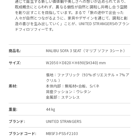
通じて誕生する新しい価値観や美しさへの想いが込められており、
既成概念にとらわれず、異なる個性が自然と調和し共鳴し合う空間
を創り出すことを目指しています。まるで「旅の途中で出会った
人々が自然とつながるように、家具やデザインを通じて、調和と創
造の喜びを生み出していく」ことが、UNITED STRANGERSのブラン
ドフィロソフィーです。
商品名:
MALIBU SOFA 3 SEAT（マリブ ソファ 3シート）
サイズ:
W2050×D820×H690(SH340) mm
張地：ファブリック（93% ポリエステル + 7% ア
クリル ）
素材:
本体内部：無垢材+合板、Sバネ
背座クッション：ウレタン
金属部：ステンレス
重量:
44 ㎏
ブランド:
UNITED STRANGERS
ブランドコード:
MBSF3-PSS-F2103