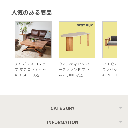
人気のある商品
カリガリス コヌビ
ウィルティック ハ
SYU（シュウ）
ア マスコッティ 伸
ーフラウンド マテ
ファベッド（
長・昇降式テーブ
¥
191,400
ィエラ塗装 ダイニ
¥
228,800
ュラル）190c
¥
269,390
税込
税込
税込
ル ／ Calligaris
ングテーブル（レ
connubia
ッドオーク脚）
MASCOTTE[CB490]
P201
CATEGORY
INFORMATION