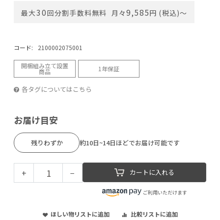
30
9,585
最大
回分割手数料無料
月々
円 (税込)〜
コード:
2100002075001
開梱組み立て設置
1年保証
商品
各タグについてはこちら
お届け目安
残りわずか
約10日~14日ほどでお届け可能です
+
−
カートに入れる
ご利用いただけます
ほしい物リストに追加
比較リストに追加