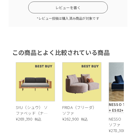
レビューを書く
*レビュー投稿は購入済み商品が対象です
この商品とよく比較されている商品
NESSO TYPE D
SYU（シュウ） ソ
FRIDA（フリーダ）
+ ES02+ES01
ファベッド（ナチ
ソファ
ュラル）190cm
¥
269,390
¥
262,900
NESSO（ネッ
税込
税込
ソファ TYPE
D（本体：ES0
¥
278,300
税込