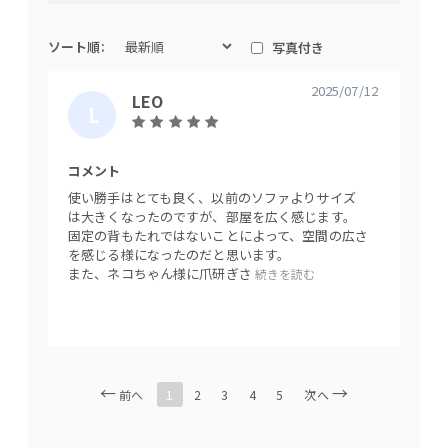
ソート順:
写真付き
2025/07/12
LEO
L
ち
全体的に直線ラインで無駄のないスタイリッシュなデザイン。
E
ー
計算された背クッション（W60cm）と本体とのバランスがとて
O
ま
コメント
コメン
も綺麗です。
ま
使い勝手はとても良く、以前のソファよりサイズ
グレー
は大きくなったのですが、部屋を広く感じます。
そうに
固定の背もたれではないことによって、空間の広さ
大満足
を感じる様になったのだと思います。
使い勝
また、ネコちゃん様に爪研ぎさ
るので
続きを読む
すい
1
前へ
2
3
4
5
次へ