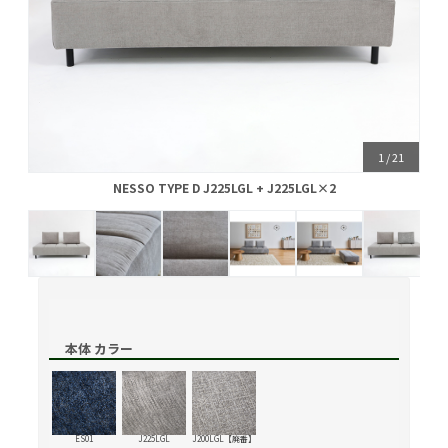
1
/
21
NESSO TYPE D J225LGL + J225LGL×2
NESSO TYPE D J225LGL + J225LGL×2
本体 カラー
ES01
J225LGL
J200LGL【廃番】