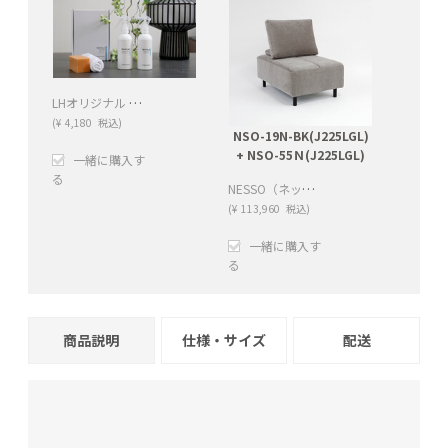
LHオリジナル テキスタイルケアキット ナチュラルファーバー
(
¥
4,180
税込)
NSO-19N-BK(J225LGL)
+ NSO-55Ｎ(J225LGL)
一緒に購入す
る
NESSO（ネッソ）オットマン ＋ クッションレスト（本体：J225LGL）
+
−
(
¥
113,960
税込)
一緒に購入す
る
+
−
商品説明
仕様・サイズ
配送