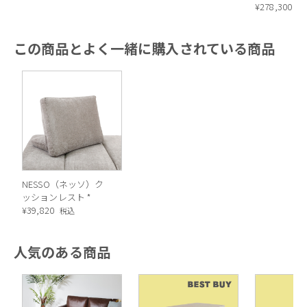
体：ES01）
¥
278,300
税
お好みに合わせて自由自在
この商品とよく一緒に購入されている商品
NESSO（ネッソ）ク
ッションレスト *
¥
39,820
税込
人気のある商品
バッククッションを自由に動かすことができるため、自分の体
格にあわせて最適な奥行でくつろぐことができます。自分だけ
のベストポジションを探してみても。