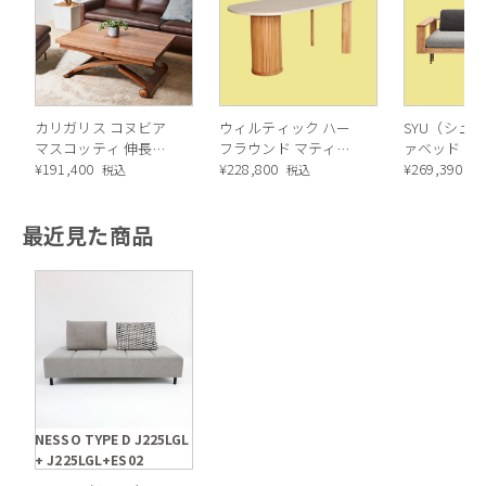
カリガリス コヌビア
ウィルティック ハー
SYU（シュウ
マスコッティ 伸長・
フラウンド マティエ
ァベッド（
昇降式テーブル ／
¥
191,400
ラ塗装 ダイニングテ
¥
228,800
ル）190cm
¥
269,390
税込
税込
税
Calligaris connubia
ーブル（レッドオーク
MASCOTTE[CB490]
脚）
最近見た商品
P201
固定された背もたれや肘がないデザインのため、前後・左右と
自由に座れるフリースタイル型。お部屋の真ん中に置いても圧
迫感を感じさせません。
NESSO TYPE D J225LGL
+ J225LGL+ES02