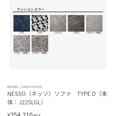
クッション カラー
ES01
ES02
J225LGL
J226GL
J200LGL【廃番】
J201GL 【廃番】
J202DGL【廃番】
BRAND: LIVING HOUSE.
NESSO（ネッソ）ソファ TYPE D（本
体：J225LGL）
254,210
¥
税込