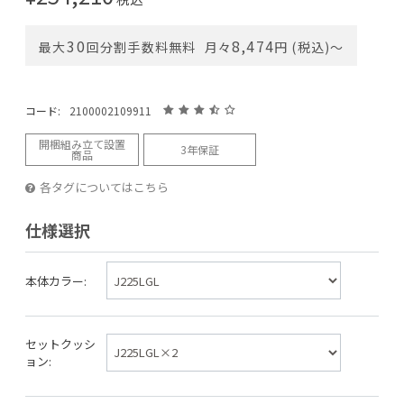
30
8,474
最大
回分割手数料無料
月々
円 (税込)〜
コード:
2100002109911
開梱組み立て設置
3年保証
商品
各タグについてはこちら
仕様選択
本体カラー:
セットクッシ
ョン: