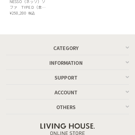
NESSO（ネッソ）ソ
ファ TYPE D（本
体：J225LGL）
¥
258,280
税込
CATEGORY
INFORMATION
SUPPORT
ACCOUNT
OTHERS