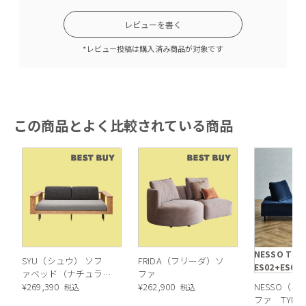
レビューを書く
ワンポイントで１つだけ柄のついた背クッションを。座面に施
されたステッチのデザインも相まって空間をおしゃれに演出し
*レビュー投稿は購入済み商品が対象です
てくれます。
この商品とよく比較されている商品
NESSO TYPE
SYU（シュウ） ソフ
FRIDA（フリーダ）ソ
ES02+ES01
ァベッド（ナチュラ
ファ
脚のデザインはブラックの金属脚。高さは11cmのためお掃除
ル）190cm
¥
269,390
¥
262,900
NESSO（ネ
税込
税込
ファ TYPE
ロボットも問題なく通ります。