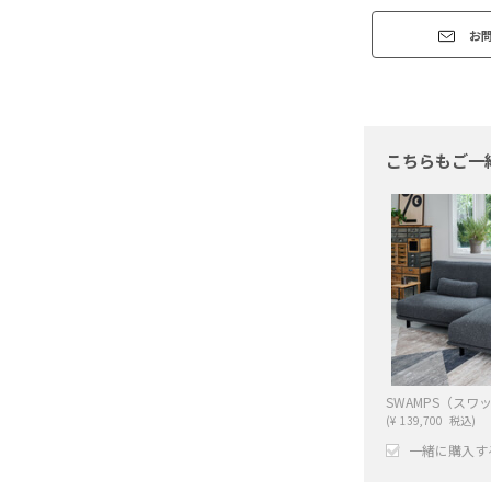
お
こちらもご一
(
¥
139,700
税込)
一緒に購入す
+