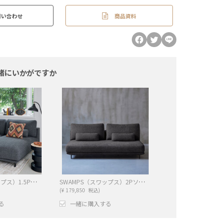
商品資料
問い合わせ
緒にいかがですか
SWAMPS（スワップス）1.5Pソファ（CHARCOL）
SWAMPS（スワップス）2Pソファ（CHARCOL）
(
¥
179,850
税込)
る
一緒に購入する
−
+
−