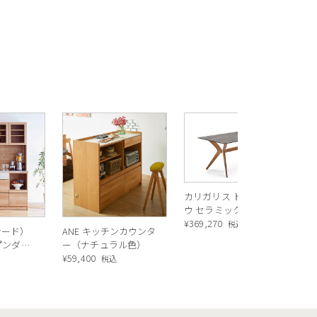
R
ス
ル
¥
1
バ
カリガリス トウキョ
ウ セラミック ダイニ
ングテーブル ／
¥
369,270
税込
シード）
ANE キッチンカウンタ
Calligaris TOKYO
ープンダイ
ー（ナチュラル色）
ceramic Dining
 ナチュ
¥
59,400
込
税込
table[CS18-FR] P321