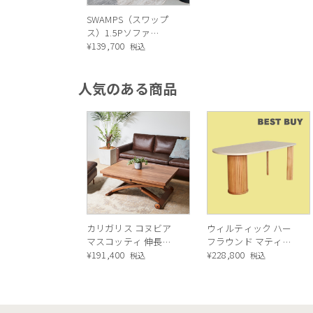
SWAMPS（スワップ
ス）1.5Pソファ
（CHARCOL）
¥
139,700
税込
人気のある商品
カリガリス コヌビア
ウィルティック ハー
マスコッティ 伸長・
フラウンド マティエ
昇降式テーブル ／
¥
191,400
ラ塗装 ダイニングテ
¥
228,800
税込
税込
Calligaris connubia
ーブル（レッドオーク
MASCOTTE[CB490]
脚）
P201