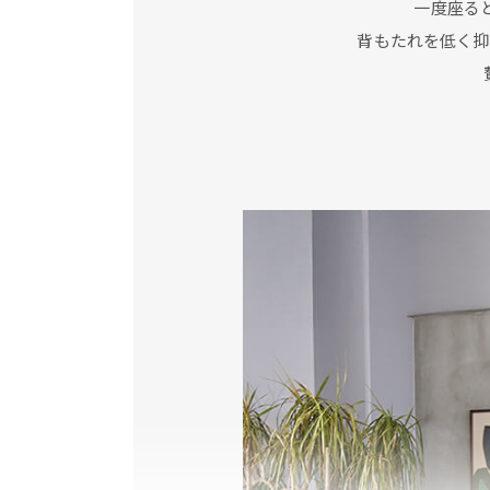
一度座る
背もたれを低く抑