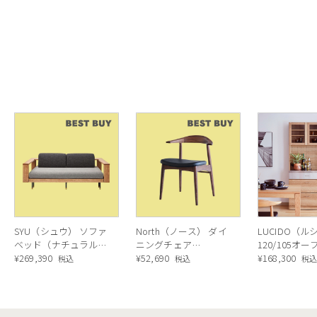
SYU（シュウ） ソファ
North（ノース） ダイ
LUCIDO（ル
ベッド（ナチュラル）
ニングチェア
120/105オ
190cm
¥
269,390
AC02（ウォールナッ
¥
52,690
ニングボード
¥
168,300
税込
税込
税
ト）
ラル色