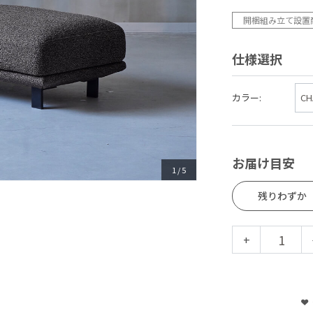
開梱組み立て設置
仕様選択
カラー:
お届け目安
1
/
5
残りわずか
+