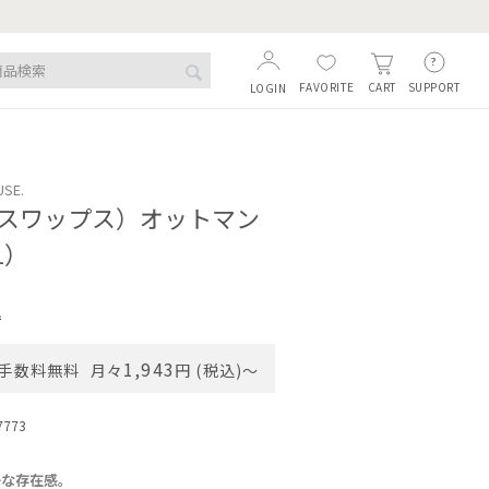
FAVORITE
SUPPORT
CART
LOGIN
USE.
S（スワップス）オットマン
L）
込
1,943
手数料無料
月々
円 (税込)〜
7773
かな存在感。