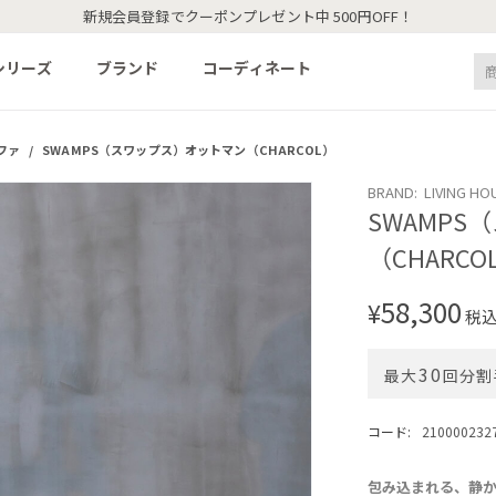
新規会員登録でクーポンプレゼント中 500円OFF！
シリーズ
ブランド
コーディネート
ファ
/
SWAMPS（スワップス）オットマン（CHARCOL）
BRAND: LIVING HO
SWAMP
（CHARCO
58,300
¥
税
30
最大
回分割
コード:
210000232
包み込まれる、静