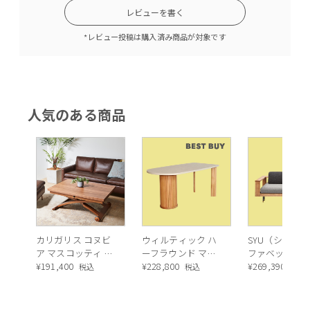
レビューを書く
*レビュー投稿は購入済み商品が対象です
人気のある商品
カリガリス コヌビ
ウィルティック ハ
SYU（シュウ）
ア マスコッティ 伸
ーフラウンド マテ
ファベッド（
長・昇降式テーブ
¥
191,400
ィエラ塗装 ダイニ
¥
228,800
ュラル）190c
¥
269,390
税込
税込
税込
ル ／ Calligaris
ングテーブル（レ
connubia
ッドオーク脚）
MASCOTTE[CB490]