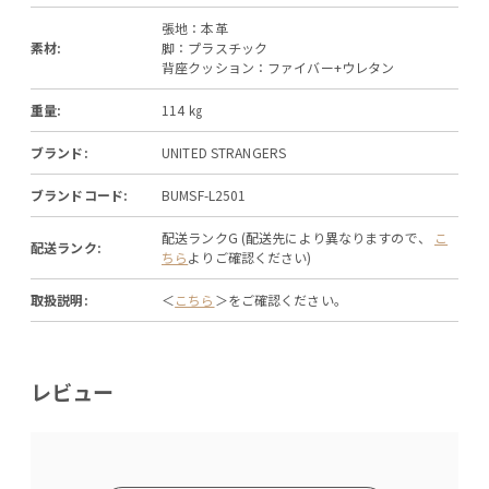
張地：本革
素材:
脚：プラスチック
背座クッション：ファイバー+ウレタン
重量:
114 ㎏
ブランド:
UNITED STRANGERS
ブランドコード:
BUMSF-L2501
配送ランクG (配送先により異なりますので、
こ
配送ランク:
ちら
よりご確認ください)
取扱説明:
＜
こちら
＞をご確認ください。
レビュー