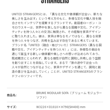
UNITED STRANGERSとは、「異なる文化や価値観が出会い、新たな
美しさを生み出す」という考え方のもと、多様な文化や職人技を融
合させたインテリアを提案するブランドです。創設者ローガン・コ
モロウスキーは、世界中を旅しながら異なる国籍や文化、アイデン
ティティを持つ人々との交流に触発され、その経験を家具デザイン
に取り入れました。彼は、家具は単なるモノではなく、異なる背景
を持つ人々をつなぎ、共鳴を生み出す存在であると考えています。
ブランド名「UNITED（融合・結びついた）STRANGERS（異なる国
籍や文化、アイデンティティを持つ人々）」には、多様性の融合を
通じて誕生する新しい価値観や美しさへの想いが込められており、
既成概念にとらわれず、異なる個性が自然と調和し共鳴し合う空間
を創り出すことを目指しています。まるで「旅の途中で出会った
人々が自然とつながるように、家具やデザインを通じて、調和と創
造の喜びを生み出していく」ことが、UNITED STRANGERSのブラン
ドフィロソフィーです。
BRUME MODULAR SOFA（ブリューム モジュラー
商品名:
ソファ）
サイズ:
W3220×D1010×H790(SH400) mm