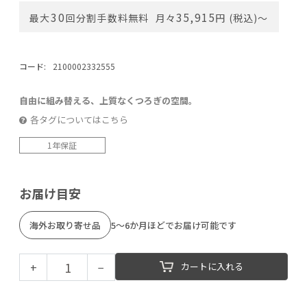
30
35,915
最大
回分割手数料無料
月々
円 (税込)〜
コード:
2100002332555
自由に組み替える、上質なくつろぎの空間。
各タグについてはこちら
1年保証
お届け目安
海外お取り寄せ品
5～6か月ほどでお届け可能です
+
−
カートに入れる