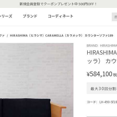
新規会員登録でクーポンプレゼント中 500円OFF！
シリーズ
ブランド
コーディネート
ファ
/
HIRASHIMA（ヒラシマ）CARAMELLA（カラメッラ） カウンターソファ189
BRAND: HIRASHIM
HIRASHI
ッラ） カウ
584,100
¥
税
30
最大
回分割
コード:
LH-490-Sf1