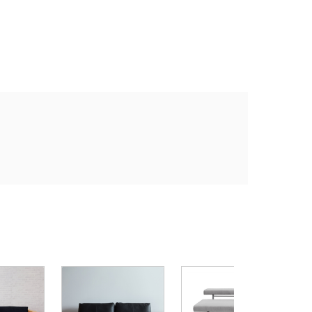
見た目も文句のな
ァ。
られたカウンタ
CO
S
ァ
¥
5