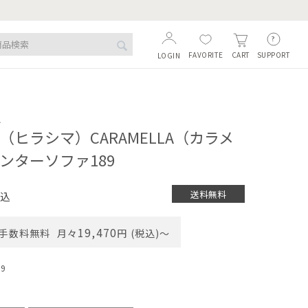
FAVORITE
SUPPORT
CART
LOGIN
A
MA（ヒラシマ）CARAMELLA（カラメ
ンターソファ189
送料無料
込
19,470
手数料無料
月々
円 (税込)〜
89