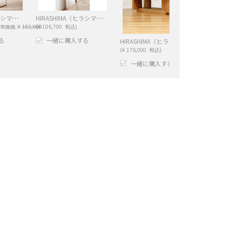
HIRASHIMA（ヒラシマ）SPAGO（スパーゴ） シェルフ
HIRASHIMA（ヒラシマ）ORLO（オルロ） スタンドミラー [ HIRASHIMA ]
常価格:
¥
182,000
(
¥
106,700
税込)
る
一緒に購入する
HIRASHIMA（ヒラシマ）CARAMELLA（カラメッラ） リビングテーブル
(
¥
176,000
税込)
−
+
−
一緒に購入する
+
−