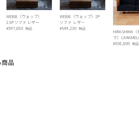
ブル張りの大きさで、椅子を合わせて使用することで、例えば
したりと、一石二鳥の使い方をすることが出来ます。ソファで
WEBB（ウェッブ）
WEBB（ウェッブ）2P
2.5Pソファ レザー
ソファ レザー
の距離が近いのもポイント。今までダイニングテーブルとリビ
¥
597,850
¥
549,230
税込
税込
HIRASHIMA
が縮まり、あくまで省スペースでありながらこのソファで家族
マ）CARAME
の下には棚もついているので、散らかりやすいソファ周りの収
ラメッラ） 
¥
558,800
税
ーソファ168
る商品