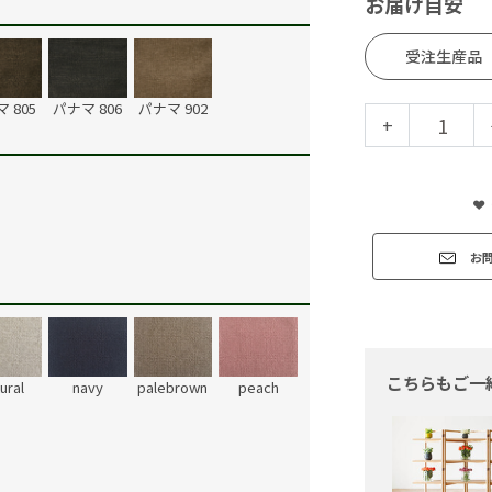
お届け目安
受注生産品
 805
パナマ 806
パナマ 902
+
お
こちらもご一
ural
navy
palebrown
peach