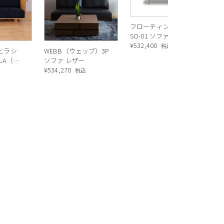
TVを見ながら軽食
くつろぐ人と、カ
フローティングソファ
SO-01 ソファ3人掛 右
ングソファで切り
アーム 1800 / AQUA1
¥
532,400
税込
（ヒラシ
WEBB（ウェッブ）3P
団らんを実現出来
5515 / グレー脚
LLA（カ
ソファ レザー
納も快適にして頂
カウンタ
¥
534,270
込
税込