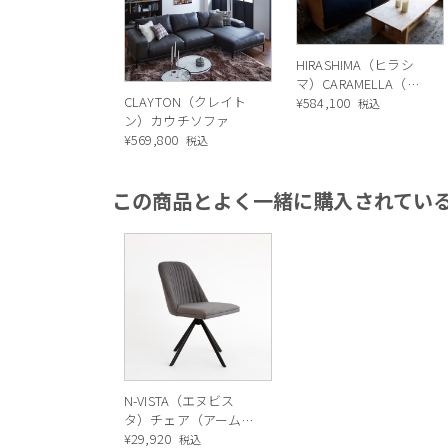
ちょっとしたテー
やパソコン作業を
HIRASHIMA（ヒラシ
ウンターに座る人
マ）CARAMELLA（カ
CLAYTON（クレイト
ラメッラ） カウンタ
¥
584,100
税込
離されていた空間
ン）カウチソファ
ーソファ189
ます。カウンター
¥
569,800
税込
けます。
この商品とよく一緒に購入されてい
N-VISTA（エヌビス
タ）チェア（アーム
無）グレー
¥
29,920
税込