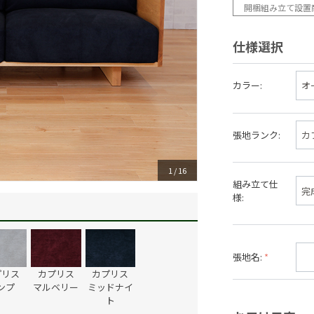
開梱組み立て設置
仕様選択
カラー:
張地ランク:
1
/
16
組み立て仕
様:
張地名:
プリス
カプリス
カプリス
ンプ
マルベリー
ミッドナイ
ト