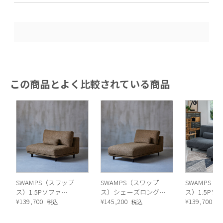
この商品とよく比較されている商品
SWAMPS（スワップ
SWAMPS（スワップ
SWAMPS（
ス）1.5Pソファ
ス）シェーズロングソ
ス）1.5Pソ
（BROWN）
¥
139,700
ファ（BROWN）
¥
145,200
（CHARCOL
¥
139,700
税込
税込
税