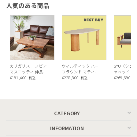
人気のある商品
カリガリス コヌビア
ウィルティック ハー
SYU（シュウ
マスコッティ 伸長・
フラウンド マティエ
ァベッド（
昇降式テーブル ／
¥
191,400
ラ塗装 ダイニングテ
¥
228,800
ル）190cm
¥
269,390
税込
税込
税
Calligaris connubia
ーブル（レッドオーク
MASCOTTE[CB490]
脚）
P201
CATEGORY
INFORMATION