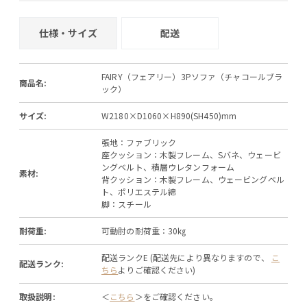
仕様・サイズ
配送
FAIRY（フェアリー）3Pソファ（チャコールブラ
商品名:
ック）
サイズ:
W2180×D1060×H890(SH450)mm
張地：ファブリック
座クッション：木製フレーム、Sバネ、ウェービ
ングベルト、積層ウレタンフォーム
素材:
背クッション：木製フレーム、ウェービングベル
ト、ポリエステル綿
脚：スチール
耐荷重:
可動肘の耐荷重：30㎏
配送ランクE (配送先により異なりますので、
こ
配送ランク:
ちら
よりご確認ください)
取扱説明:
＜
こちら
＞をご確認ください。