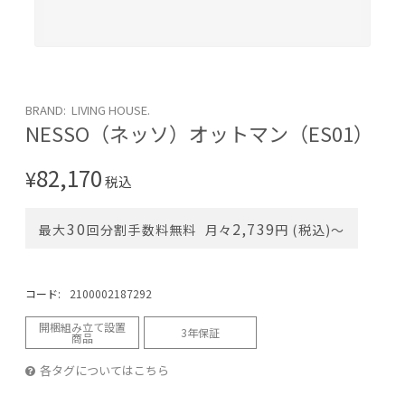
BRAND: LIVING HOUSE.
NESSO（ネッソ）オットマン（ES01）
82,170
¥
税込
30
2,739
最大
回分割手数料無料
月々
円 (税込)〜
コード:
2100002187292
開梱組み立て設置
3年保証
商品
各タグについてはこちら