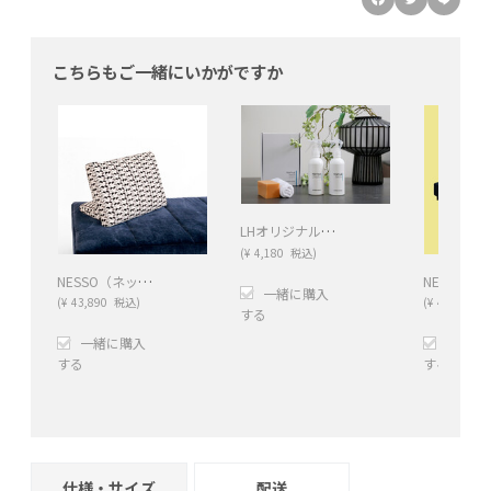
こちらもご一緒にいかがですか
LHオリジナル テキスタイルケアキット ナチュラルファーバー
(
¥
4,180
税込)
NESSO（ネッソ）クッションレスト *
一緒に購入
(
¥
43,890
税込)
(
¥
479,600
する
一緒に購入
一緒に
+
−
する
する
脚部を選ぶ:
+
−
※詳しくは「
資料」をご覧
さい。
仕様・サイズ
配送