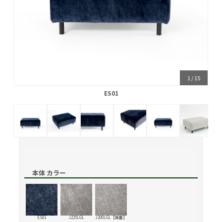
1
/
15
ES01
ES01
本体 カラー
ES01
J225LGL
J200LGL【廃番】