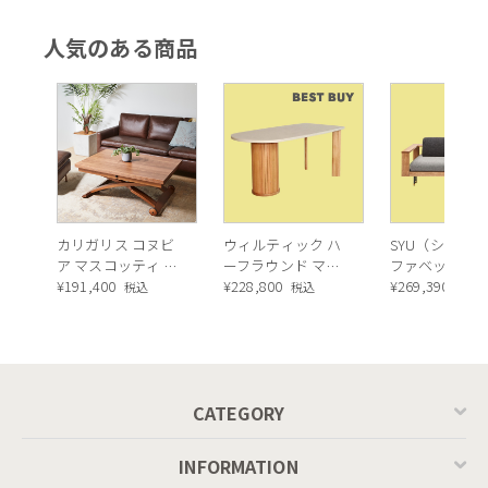
connubia
（ES01）
MASCOTTE[CB490]
人気のある商品
P201
カリガリス コヌビ
ウィルティック ハ
SYU（シュウ）
ア マスコッティ 伸
ーフラウンド マテ
ファベッド（
長・昇降式テーブ
¥
191,400
ィエラ塗装 ダイニ
¥
228,800
ュラル）190c
¥
269,390
税込
税込
税込
ル ／ Calligaris
ングテーブル（レ
connubia
ッドオーク脚）
MASCOTTE[CB490]
P201
CATEGORY
INFORMATION