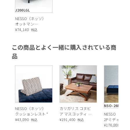
J200LGL
NESSO（ネッソ）
オットマン
（J200LGL） *
¥
74,140
税込
この商品とよく一緒に購入されている商
品
NSO-26NM-BK
NESSO（ネッソ）
カリガリス コヌビ
クッションレスト *
ア マスコッティ 伸
NESSO（ネッ
¥
43,890
長・昇降式テーブ
¥
191,400
2Pミディアム
税込
税込
ル ／ Calligaris
ムレスソファ
¥
176,880
税込