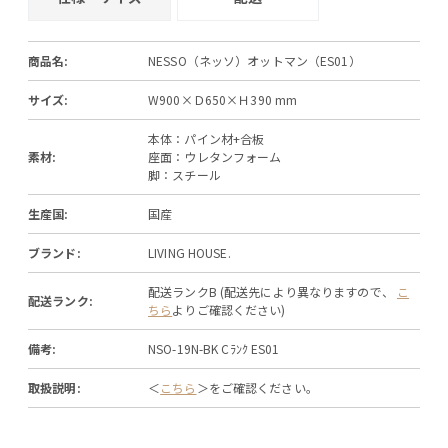
+
商品名:
NESSO（ネッソ）オットマン（ES01）
サイズ:
W900×Ｄ650×Ｈ390 mm
本体：パイン材+合板
素材:
座面：ウレタンフォーム
脚：スチール
生産国:
国産
ブランド:
LIVING HOUSE.
配送ランクB (配送先により異なりますので、
こ
配送ランク:
ちら
よりご確認ください)
備考:
NSO-19N-BK Cﾗﾝｸ ES01
取扱説明:
＜
こちら
＞をご確認ください。