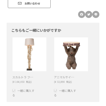
お問い合わせ
こちらもご一緒にいかがですか
スカルトラ フロアランプ
アニマルサイドテーブル エレファント
(
¥
164,450
税込)
(
¥
32,890
税込)
一緒に購入す
一緒に購入す
る
る
+
−
+
−