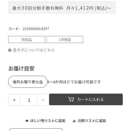
30
1,412
最大
回分割手数料無料
月々
円 (税込)〜
コード:
2100000064397
完成品
1年保証
各タグについてはこちら
お届け目安
海外お取り寄せ品
5～6か月ほどでお届け可能です
+
−
カートに入れる
ほしい物リストに追加
比較リストに追加