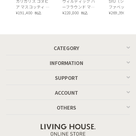
カリガリス コヌビ
ウィルティック ハ
SYU（シュウ）
ア マスコッティ 伸
ーフラウンド マテ
ファベッド（
長・昇降式テーブ
¥
191,400
ィエラ塗装 ダイニ
¥
228,800
ュラル）190c
¥
269,390
税込
税込
税込
ル ／ Calligaris
ングテーブル（レ
connubia
ッドオーク脚）
MASCOTTE[CB490]
P201
CATEGORY
INFORMATION
SUPPORT
ACCOUNT
OTHERS