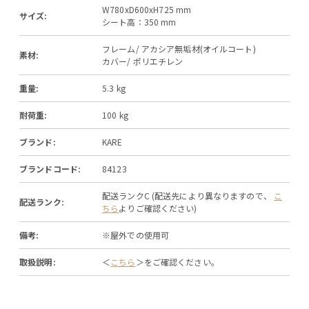
W780xD600xH725 mm
サイズ:
シート高：350 mm
フレーム/ アカシア無垢材(オイルコート)
素材:
カバー/ ポリエチレン
重量:
5.3 kg
耐荷重:
100 kg
ブランド:
KARE
ブランドコード:
84123
配送ランクC (配送先により異なりますので、
こ
配送ランク:
ちら
よりご確認ください)
備考:
※屋外での使用可
取扱説明:
＜
こちら
＞をご確認ください。