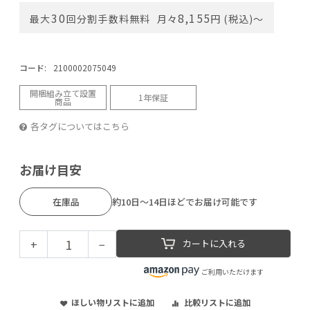
30
8,155
最大
回分割手数料無料
月々
円 (税込)〜
コード:
2100002075049
開梱組み立て設置
1年保証
商品
各タグについてはこちら
お届け目安
在庫品
約10日～14日ほどでお届け可能です
+
−
カートに入れる
ご利用いただけます
ほしい物リストに追加
比較リストに追加