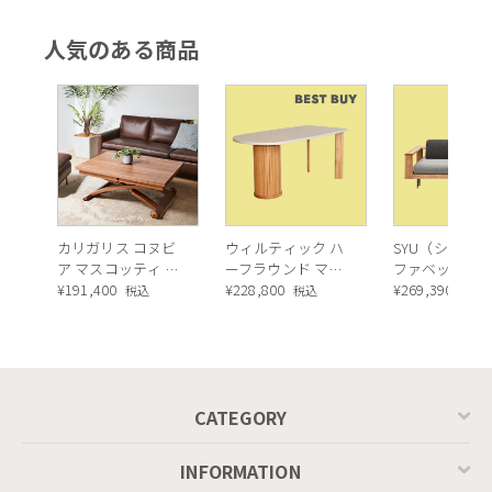
オケージョナルチ
オケージョナルチ
ェア）
ェア）
人気のある商品
カリガリス コヌビ
ウィルティック ハ
SYU（シュウ）
ア マスコッティ 伸
ーフラウンド マテ
ファベッド（
長・昇降式テーブ
¥
191,400
ィエラ塗装 ダイニ
¥
228,800
ュラル）190c
¥
269,390
税込
税込
税込
ル ／ Calligaris
ングテーブル（レ
connubia
ッドオーク脚）
MASCOTTE[CB490]
P201
CATEGORY
INFORMATION