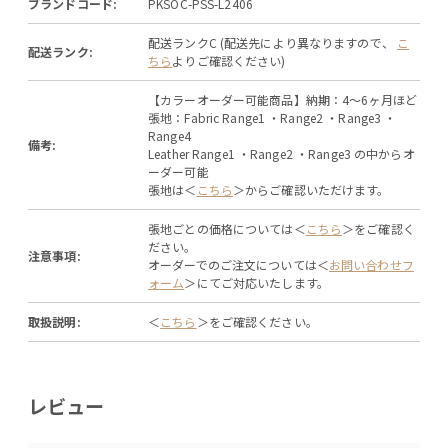
ブランドコード:
PKSOC-PSS-L2406
配送ランクC (配送先により異なりますので、
こ
配送ランク:
ちら
よりご確認ください)
【カラーオーダー可能商品】納期：4～6ヶ月ほど
張地：Fabric Range1 ・Range2 ・Range3 ・
Range4
備考:
Leather Range1 ・Range2 ・Range3 の中からオ
ーダー可能
張地は＜
こちら
＞からご確認いただけます。
張地ごとの価格については＜
こちら
＞をご確認く
ださい。
注意事項:
オーダーでのご注文については＜
お問い合わせフ
ォーム
＞にてご対応いたします。
取扱説明:
＜
こちら
＞をご確認ください。
レビュー