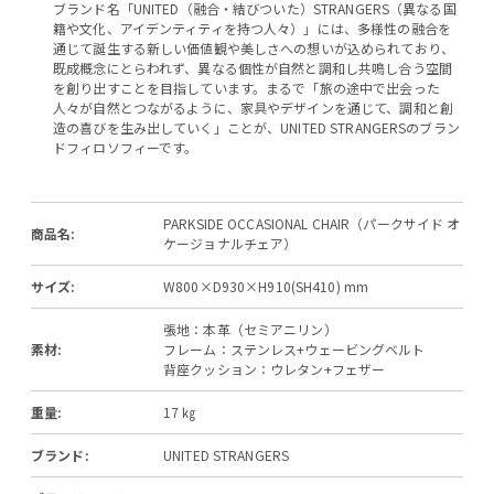
ブランド名「UNITED（融合・結びついた）STRANGERS（異なる国
籍や文化、アイデンティティを持つ人々）」には、多様性の融合を
通じて誕生する新しい価値観や美しさへの想いが込められており、
既成概念にとらわれず、異なる個性が自然と調和し共鳴し合う空間
を創り出すことを目指しています。まるで「旅の途中で出会った
人々が自然とつながるように、家具やデザインを通じて、調和と創
造の喜びを生み出していく」ことが、UNITED STRANGERSのブラン
ドフィロソフィーです。
PARKSIDE OCCASIONAL CHAIR（パークサイド オ
商品名:
ケージョナルチェア）
サイズ:
W800×D930×H910(SH410) mm
張地：本革（セミアニリン）
素材:
フレーム：ステンレス+ウェービングベルト
背座クッション：ウレタン+フェザー
重量:
17 ㎏
ブランド:
UNITED STRANGERS