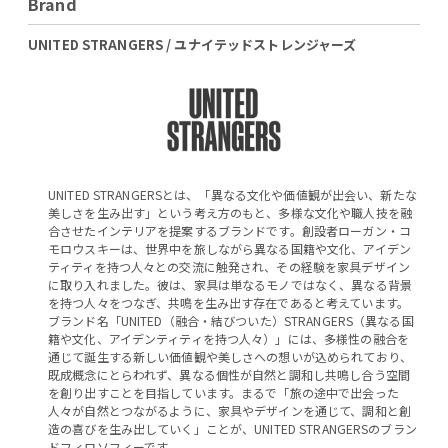
Brand
UNITED STRANGERS / ユナイテッドストレンジャーズ
UNITED STRANGERSとは、「異なる文化や価値観が出会い、新たな
美しさを生み出す」という考え方のもと、多様な文化や職人技を融
合させたインテリアを提案するブランドです。創設者ローガン・コ
モロウスキーは、世界中を旅しながら異なる国籍や文化、アイデン
ティティを持つ人々との交流に触発され、その経験を家具デザイン
に取り入れました。彼は、家具は単なるモノではなく、異なる背景
を持つ人々をつなぎ、共鳴を生み出す存在であると考えています。
ブランド名「UNITED（融合・結びついた）STRANGERS（異なる国
籍や文化、アイデンティティを持つ人々）」には、多様性の融合を
通じて誕生する新しい価値観や美しさへの想いが込められており、
既成概念にとらわれず、異なる個性が自然と調和し共鳴し合う空間
を創り出すことを目指しています。まるで「旅の途中で出会った
人々が自然とつながるように、家具やデザインを通じて、調和と創
造の喜びを生み出していく」ことが、UNITED STRANGERSのブラン
ドフィロソフィーです。