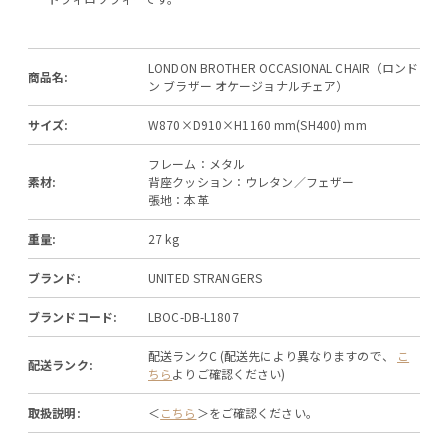
LONDON BROTHER OCCASIONAL CHAIR（ロンド
商品名:
ン ブラザー オケージョナルチェア）
サイズ:
W870×D910×H1160 mm(SH400) mm
フレーム：メタル
素材:
背座クッション：ウレタン／フェザー
張地：本革
重量:
27 kg
ブランド:
UNITED STRANGERS
ブランドコード:
LBOC-DB-L1807
配送ランクC (配送先により異なりますので、
こ
配送ランク:
ちら
よりご確認ください)
取扱説明:
＜
こちら
＞をご確認ください。