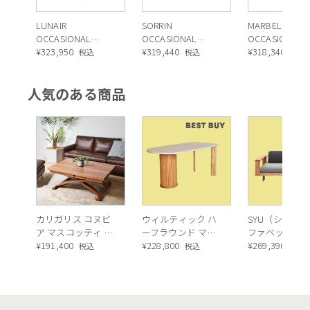
LUNAIR
SORRIN
MARBELLA
OCCASIONAL
OCCASIONAL
OCCASIONAL
CHAIR（ルネア オ
¥
323,950
CHAIR （ソリン オ
¥
319,440
CHAIR（マル
¥
318,340
税込
税込
税込
ケージョナルチェ
ケージョナルチェ
ャ オケージョ
ア）
ア）
チェア）
人気のある商品
カリガリス コヌビ
ウィルティック ハ
SYU（シュウ）
ア マスコッティ 伸
ーフラウンド マテ
ファベッド（
長・昇降式テーブ
¥
191,400
ィエラ塗装 ダイニ
¥
228,800
ュラル）190c
¥
269,390
税込
税込
税込
ル ／ Calligaris
ングテーブル（レ
connubia
ッドオーク脚）
MASCOTTE[CB490]
P201