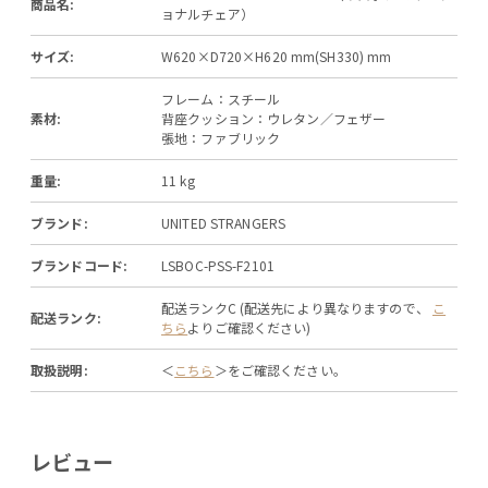
商品名:
ョナルチェア）
サイズ:
W620×D720×H620 mm(SH330) mm
フレーム：スチール
素材:
背座クッション：ウレタン／フェザー
張地：ファブリック
重量:
11 kg
ブランド:
UNITED STRANGERS
ブランドコード:
LSBOC-PSS-F2101
配送ランクC (配送先により異なりますので、
こ
配送ランク:
ちら
よりご確認ください)
取扱説明:
＜
こちら
＞をご確認ください。
レビュー