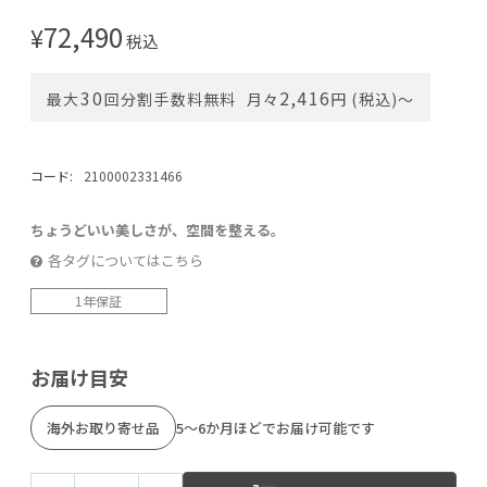
72,490
¥
税込
30
2,416
最大
回分割手数料無料
月々
円 (税込)〜
コード:
2100002331466
ちょうどいい美しさが、空間を整える。
各タグについてはこちら
1年保証
お届け目安
海外お取り寄せ品
5～6か月ほどでお届け可能です