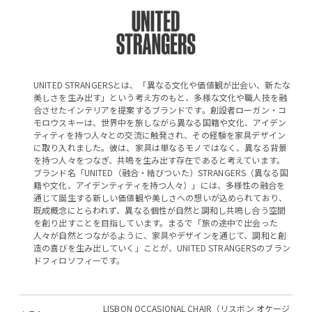
UNITED STRANGERSとは、「異なる文化や価値観が出会い、新たな
美しさを生み出す」という考え方のもと、多様な文化や職人技を融
合させたインテリアを提案するブランドです。創設者ローガン・コ
モロウスキーは、世界中を旅しながら異なる国籍や文化、アイデン
ティティを持つ人々との交流に触発され、その経験を家具デザイン
に取り入れました。彼は、家具は単なるモノではなく、異なる背景
を持つ人々をつなぎ、共鳴を生み出す存在であると考えています。
ブランド名「UNITED（融合・結びついた）STRANGERS（異なる国
籍や文化、アイデンティティを持つ人々）」には、多様性の融合を
通じて誕生する新しい価値観や美しさへの想いが込められており、
既成概念にとらわれず、異なる個性が自然と調和し共鳴し合う空間
を創り出すことを目指しています。まるで「旅の途中で出会った
人々が自然とつながるように、家具やデザインを通じて、調和と創
造の喜びを生み出していく」ことが、UNITED STRANGERSのブラン
ドフィロソフィーです。
LISBON OCCASIONAL CHAIR（リスボン オケージ