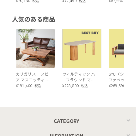
CHAIR（リスボン
¥
70,180
CHAIR（ザ・ヤラ
¥
72,490
CHAIR（ザ・
¥
67,980
税込
税込
税込
オケージョナルチ
オケージョナルチ
オケージョナ
ェア）
ェア）
ェア）
人気のある商品
カリガリス コヌビ
ウィルティック ハ
SYU（シュウ）
ア マスコッティ 伸
ーフラウンド マテ
ファベッド（
長・昇降式テーブ
¥
191,400
ィエラ塗装 ダイニ
¥
228,800
ュラル）190c
¥
269,390
税込
税込
税込
ル ／ Calligaris
ングテーブル（レ
connubia
ッドオーク脚）
MASCOTTE[CB490]
P201
CATEGORY
INFORMATION