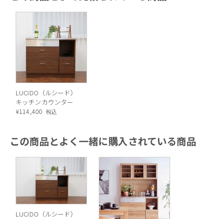
にはスッキリと使えるルシードのようなカウンター
形状がおすすめです。
デザイン面でも機能面でも充実したステンレス天板
が大活躍することでしょう。
2. 日常使いを快適に。お皿を選ぶ楽
LUCIDO（ルシード）
しさがある引き出し収納
キッチンカウンター
¥
114,400
税込
ルシードは奥までしっかりとお皿を収納できる引き
この商品とよく一緒に購入されている商品
出し仕様。毎日の食卓に欠かせない食器だからこ
そ、小鉢や小皿・ワンプレート皿など、その日その
日の気分・お料理にあったお皿を選びたいもの。引
き出し収納なら楽にお皿を取り出せ、さらに一度に
たくさんの種類のお皿を確認することができるの
LUCIDO（ルシード）
で、デイリーユーズの食器アイテムがたくさんある