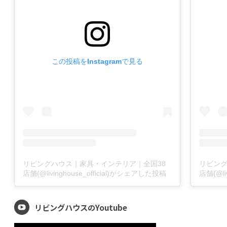
この投稿をInstagramで見る
リビングハウス｜家具・インテリア｜全国38
リビン
店舗(@livinghouse_official)がシェアした投稿
店舗(@li
リビングハウスのYoutube