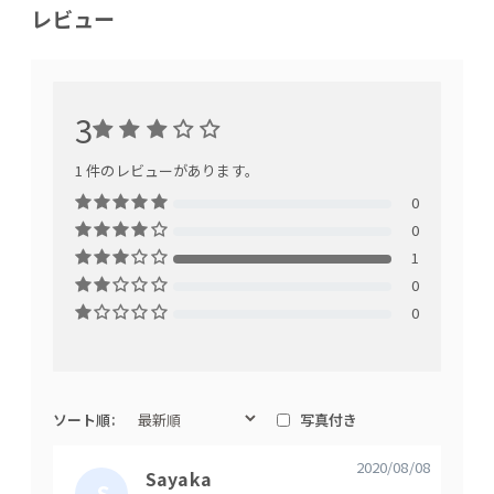
レビュー
3
1 件のレビューがあります。
0
1. デザインも使い勝手も！妥協しな
0
1
いおしゃれキッチンカウンター
0
0
ルシードキッチンカウンターの特徴は何といっても
ステンレスカウンタートップとウォールナットの異
素材MIX。無機質なステンレスにウォールナットを
ソート順:
写真付き
組み合わせることで、都会的なデザインに仕上げて
います。このMIX感が、ルシードのおしゃれポイン
2020/08/08
Sayaka
ト。殺風景になりがちなキッチンにメリハリが生ま
S