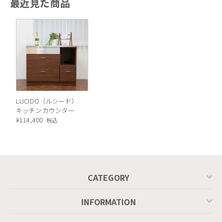
最近見た商品
P201
3. 「適度なサイズ」が実現する、使
い勝手のいいキッチン。
ルシードキッチンカウンターにはサイズ感にもこだ
LUCIDO（ルシード）
わりが。幅は105cmと120cmの2サイズをご用意。
キッチンカウンター
日常的にカウンターを作業スペースとしてお使いの
¥
114,400
税込
方には、ゆったりの120㎝サイズがおすすめです。
キッチンスペースをコンパクトにまとめられたい方
には、105㎝。どちらも使いやすいサイズ感です。
CATEGORY
さらに両サイズともカウンター部の奥行は50㎝と
適度な奥行きで、大きめの電子レンジも無理なく設
INFORMATION
置できます。