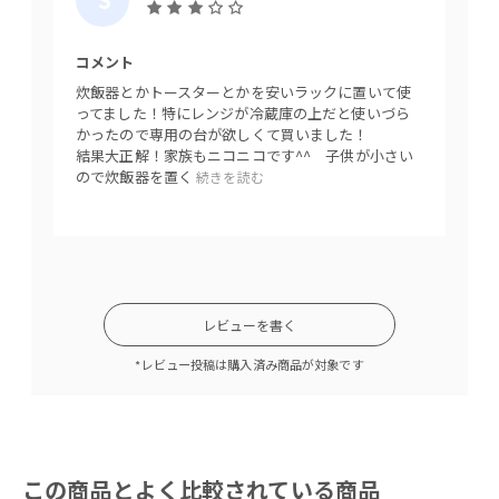
A
れ、ぐっとスタイリッシュな空間に。
Y
コメント
A
炊飯器とかトースターとかを安いラックに置いて使
K
ってました！特にレンジが冷蔵庫の上だと使いづら
かったので専用の台が欲しくて買いました！
A
結果大正解！家族もニコニコです^^ 子供が小さい
ので炊飯器を置く
続きを読む
レビューを書く
キッチン空間によく馴染むステンレスは、油汚れな
*レビュー投稿は購入済み商品が対象です
どの汚れにも強いので、作業台としても使用可能で
す。お料理する空間がちょっと広がると、毎日の家
事もゆったり落ち着いた気持ちで出来そうですよ
ね。窮屈なキッチンスペースにモヤモヤしていた方
この商品とよく比較されている商品