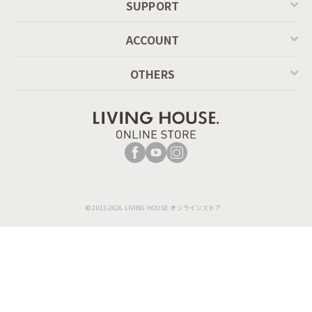
SUPPORT
4. キッチンカウンターのおすすめの
ACCOUNT
使い方って？
OTHERS
キッチンボードと違い上部収納がないカウンター
は、多様なお部屋の間取りや、ライフスタイルに応
じてフレキシブルに活用可能。
例えば、キッチン空間をすっきりおしゃれにしたい
場合。そんなときはカウンター上の壁にウォールシ
ェルフを取り付けて、観葉植物を置いてみましょ
© 2013-2026 LIVING HOUSE.オンラインストア.
う。飾り棚のように様々な小物を気分で飾ってみて
もいいかもしれません。
また、毎日の料理時間を快適にしたい方も、「壁」
を使ったコーディネートがおすすめ。調味料やカト