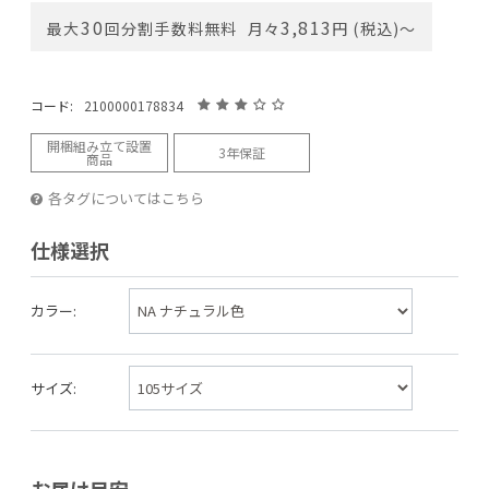
30
3,813
最大
回分割手数料無料
月々
円 (税込)〜
コード:
2100000178834
開梱組み立て設置
3年保証
商品
各タグについてはこちら
仕様選択
カラー:
サイズ: