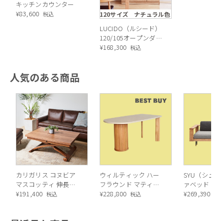
キッチンカウンター
方にはもってこいの一品です。
¥
83,600
120サイズ ナチュラル色
税込
LUCIDO（ルシード）
また、引出しにはスロークロージング機能（ダンパ
120/105オープンダイ
ニングボード ナチュ
¥
168,300
税込
ー）がついています。
ラル色
人気のある商品
ダンパーとは開け閉めの衝撃や振動を軽減する仕組
みのことで、毎日の食器の取り出しもストレスなく
お使いいただけます。
カリガリス コヌビア
ウィルティック ハー
SYU（シュウ
マスコッティ 伸長・
フラウンド マティエ
ァベッド（
昇降式テーブル ／
¥
191,400
ラ塗装 ダイニングテ
¥
228,800
ル）190cm
¥
269,390
税込
税込
税
Calligaris connubia
ーブル（レッドオーク
MASCOTTE[CB490]
脚）