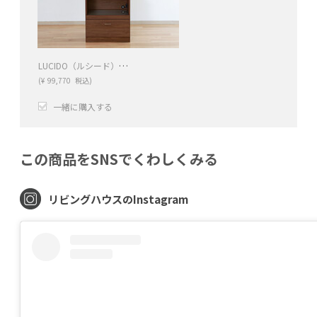
LUCIDO（ルシード）70レンジボード
(
¥
99,770
税込)
一緒に購入する
+
−
この商品をSNSでくわしくみる
リビングハウスのInstagram