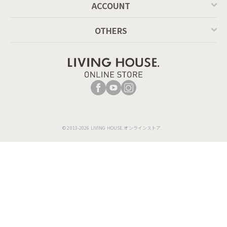
ACCOUNT
OTHERS
© 2013-2026 LIVING HOUSE.オンラインストア.
ルシードの収納は、上棚は3枚扉タイプ。ガラス扉
は圧迫感なくすっきりとした印象になり、収納場所
がひと目でわかる実用性もあります。また内部は可
動棚タイプですので、高さを自由に変えて食器を効
率よく収納して頂けます。
下収納は引出しタイプになっており、奥までしっか