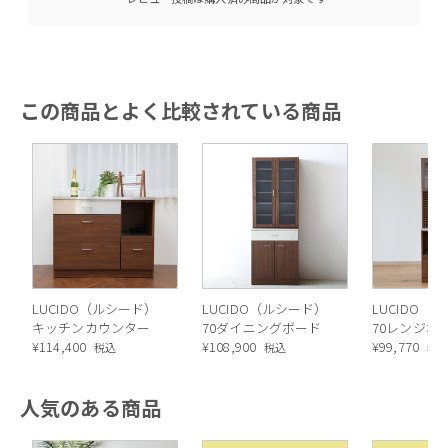
この商品とよく比較されている商品
LUCIDO（ルシード）
LUCIDO（ルシード）
LUCIDO（
キッチンカウンター
70ダイニングボード
70レンジボ
¥
114,400
¥
108,900
¥
99,770
税込
税込
税
人気のある商品