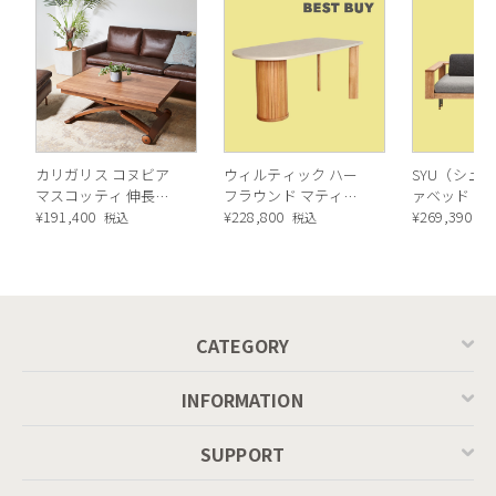
2. 日常使いを快適に。こだわりがつ
まった細部
カリガリス コヌビア
ウィルティック ハー
SYU（シュウ
マスコッティ 伸長・
フラウンド マティエ
ァベッド（
昇降式テーブル ／
¥
191,400
ラ塗装 ダイニングテ
¥
228,800
ル）190cm
¥
269,390
税込
税込
税
Calligaris connubia
ーブル（レッドオーク
MASCOTTE[CB490]
脚）
P201
CATEGORY
INFORMATION
SUPPORT