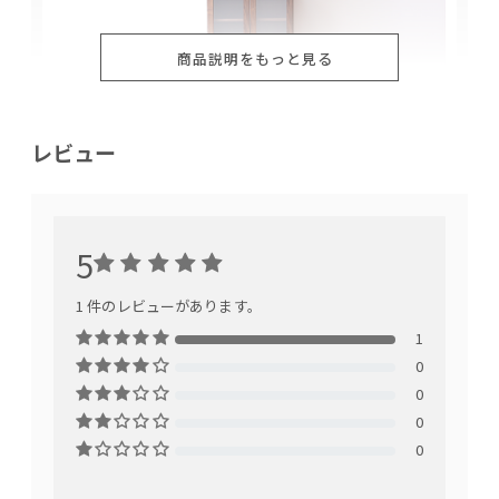
商品説明をもっと見る
レビュー
5
1. 機能もデザインも妥協しない 男前
1 件のレビューがあります。
モダンデザイン
1
0
オススメポイントの1つであるデザインの秘密、そ
0
れはステンレストップとウォールナットの異素材
0
MIXです。あえてクールな印象のステンレス（シル
0
バーカラー）と暖かみのあるウォールナット（ブラ