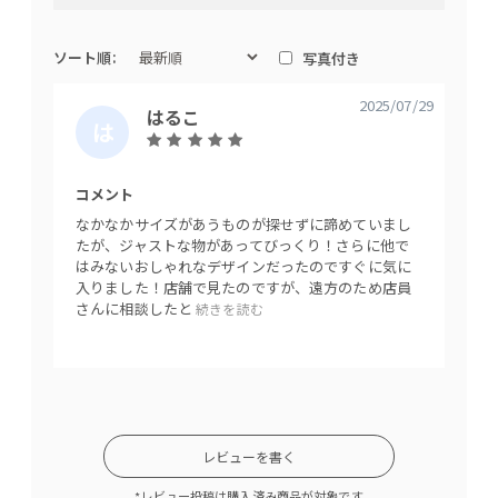
ウンカラー）を組み合わせることで、男前でスタイ
リッシュなデザインにご用意しました。
ソート順:
写真付き
最大の特徴であるステンレスカウンターは、シンク
2025/07/29
はるこ
は
やカトラリーなどステンレスのものが多くあるキッ
る
チンアイテムとの相性もよく、空間全体に統一感が
こ
生まれます。また、油汚れなどのキッチンの汚れに
コメント
なかなかサイズがあうものが探せずに諦めていまし
も強いので、清潔に保てる実用的な側面も備えてい
たが、ジャストな物があってびっくり！さらに他で
ます。
はみないおしゃれなデザインだったのですぐに気に
入りました！店舗で見たのですが、遠方のため店員
さんに相談したと
続きを読む
さらに、ステンレスは耐熱性や耐水性にも優れてい
るので調理中のものを置いたり、野菜を切ったりと
多くの場面で活躍してくれ、キッチンが広がった感
覚に。作業台として使用するもよし！思う存分お料
理を楽しんでいただけます。
レビューを書く
*レビュー投稿は購入済み商品が対象です