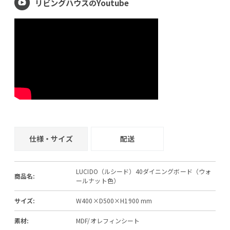
リビングハウスのYoutube
仕様・サイズ
配送
LUCIDO（ルシード）40ダイニングボード（ウォ
商品名:
ールナット色）
サイズ:
W400×D500×H1900 mm
素材:
MDF/オレフィンシート