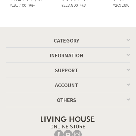
昇降式テーブル ／
¥
191,400
ラ塗装 ダイニングテ
¥
228,800
ル）190cm
¥
269,390
税込
税込
税
Calligaris connubia
ーブル（レッドオーク
MASCOTTE[CB490]
脚）
P201
CATEGORY
INFORMATION
SUPPORT
ACCOUNT
OTHERS