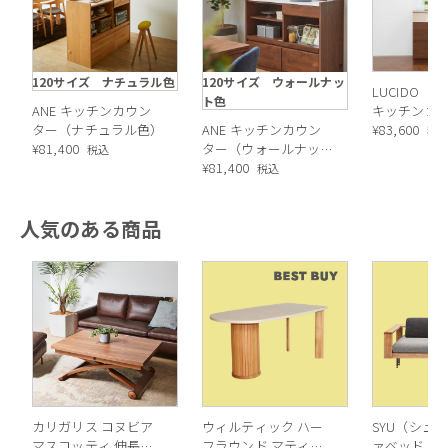
120サイズ ナチュラル色
120サイズ ウォールナッ
LUCIDO（
ト色
ANE キッチンカウン
キッチンカ
ター（ナチュラル色）
ANE キッチンカウン
¥
83,600
税
¥
81,400
ター（ウォールナット
税込
色）
¥
81,400
税込
人気のある商品
カリガリス コヌビア
ウィルティック ハー
SYU（シュウ
マスコッティ 伸長・
フラウンド マティエ
ァベッド（