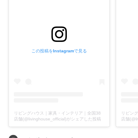
この投稿をInstagramで見る
リビングハウス｜家具・インテリア｜全国38
リビン
店舗(@livinghouse_official)がシェアした投稿
店舗(@li