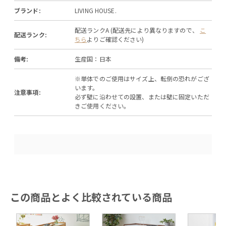
ブランド:
LIVING HOUSE.
配送ランクA (配送先により異なりますので、
こ
配送ランク:
ちら
よりご確認ください)
備考:
生産国：日本
※単体でのご使用はサイズ上、転倒の恐れがござ
います。
注意事項:
必ず壁に沿わせての設置、または壁に固定いただ
きご使用ください。
この商品とよく比較されている商品