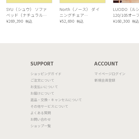
SYU（シュウ） ソファ
North（ノース） ダイ
LUCIDO（ル
ベッド（ナチュラル）
ニングチェア
120/105オ
190cm
¥
269,390
AC02（ウォールナッ
¥
52,690
ニングボード
¥
168,300
税込
税込
税
ト）
ラル色
N
SUPPORT
ACCOUNT
ショッピングガイド
マイページログイン
ご注文について
新規会員登録
お支払いについて
お届けについて
返品・交換・キャンセルについて
その他サービスについて
よくある質問
お問い合わせ
ショップ一覧