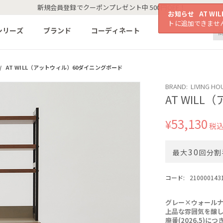
新規会員登録でクーポンプレゼント中 500円OFF！
お知らせ
AT W
トに追加できませ
シリーズ
ブランド
コーディネート
/
AT WILL（アットウィル）60ダイニングボード
BRAND: LIVING HO
AT WIL
53,130
¥
税
30
最大
回分割
コード:
210000143
グレー×ウォール
上品な雰囲気を醸
廃番(2026.5)