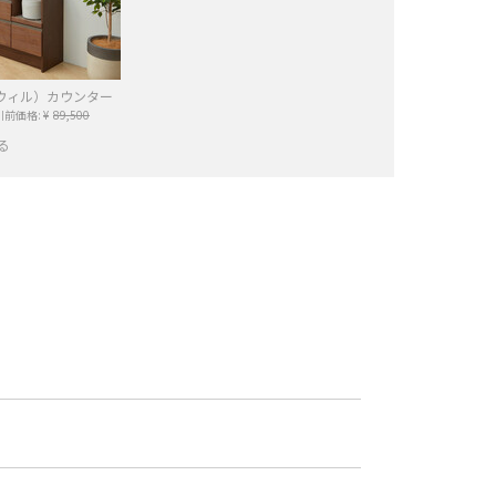
ットウィル）カウンター
引前価格:
¥
89,500
る
−