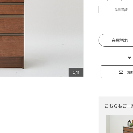
3年保証
在庫切れ
お
1
/
9
こちらもご一