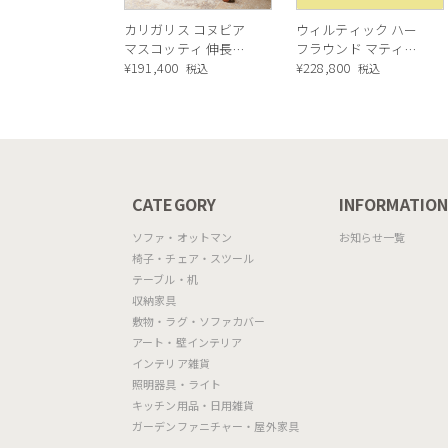
カリガリス コヌビア
ウィルティック ハー
マスコッティ 伸長・
フラウンド マティエ
昇降式テーブル ／
¥
191,400
ラ塗装 ダイニングテ
¥
228,800
税込
税込
Calligaris connubia
ーブル（レッドオーク
MASCOTTE[CB490]
脚）
P201
CATEGORY
INFORMATIO
ソファ・オットマン
お知らせ一覧
椅子・チェア・スツール
テーブル・机
収納家具
敷物・ラグ・ソファカバー
アート・壁インテリア
インテリア雑貨
照明器具・ライト
キッチン用品・日用雑貨
ガーデンファニチャー・屋外家具