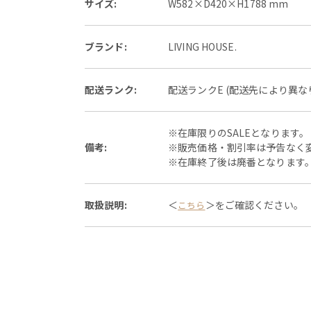
サイズ:
W582×D420×H1788 mm
ブランド:
LIVING HOUSE.
配送ランク:
配送ランクE (配送先により異
※在庫限りのSALEとなります。
備考:
※販売価格・割引率は予告なく
※在庫終了後は廃番となります
取扱説明:
＜
＞をご確認ください。
こちら