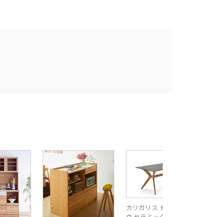
R
ス
ル
¥
1
バ
カリガリス トウキョ
ウ セラミック ダイニ