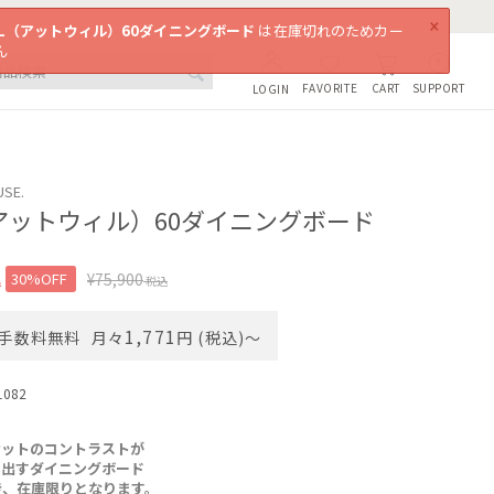
×
ILL（アットウィル）60ダイニングボード
は在庫切れのためカー
ん
FAVORITE
SUPPORT
CART
LOGIN
USE.
L（アットウィル）60ダイニングボード
込
30%OFF
¥
75,900
税込
1,771
手数料無料
月々
円 (税込)〜
1082
ナットのコントラストが
し出すダイニングボード
につき、在庫限りとなります。