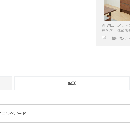
AT WILL（ア
(
¥
68,915
税込)
割
一緒に購入す
+
配送
ダイニングボード