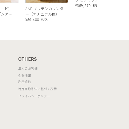
ングテーブル ／
¥
369,270
税込
シード）
ANE キッチンカウンタ
Calligaris TOKYO
ープンダイ
ー（ナチュラル色）
ceramic Dining
 ナチュ
¥
59,400
込
税込
table[CS18-FR] P321
OTHERS
法人のお客様
企業情報
利用規約
特定商取引法に基づく表示
プライバシーポリシー