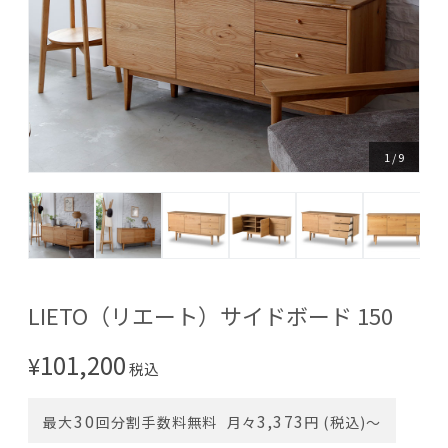
1
/
9
LIETO（リエート）サイドボード 150
101,200
¥
税込
30
3,373
最大
回分割手数料無料
月々
円 (税込)〜