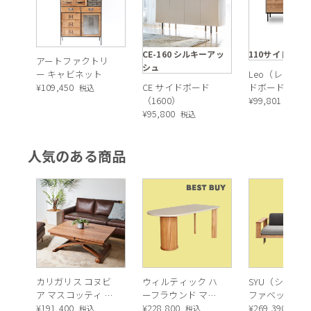
CE-160 シルキーアッ
110サイドボー
アートファクトリ
シュ
ー キャビネット
Leo（レオ） 
¥
109,450
CE サイドボード
ドボード
税込
（1600）
¥
99,801
税込
¥
95,800
税込
人気のある商品
カリガリス コヌビ
ウィルティック ハ
SYU（シュウ）
ア マスコッティ 伸
ーフラウンド マテ
ファベッド（
長・昇降式テーブ
¥
191,400
ィエラ塗装 ダイニ
¥
228,800
ュラル）190c
¥
269,390
税込
税込
税込