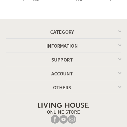
ル ／ Calligaris
ングテーブル（レ
connubia
ッドオーク脚）
MASCOTTE[CB490]
P201
CATEGORY
INFORMATION
SUPPORT
ACCOUNT
OTHERS