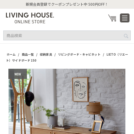
新規会員登録でクーポンプレゼント中 500円OFF！
/
/
/
/
ホーム
商品一覧
収納家具
リビングボード・キャビネット
LIETO（リエー
ト）サイドボード 150
NEW