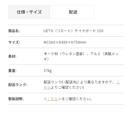
仕様・サイズ
配送
商品名:
LIETO（リエート）サイドボード 150
サイズ:
W1500×D430×H750mm
オーク材（ウレタン塗装）、アルミ（真鍮メッ
素材:
キ）
重量:
57kg
配送ランクE (配送先により異なりますので、
こ
配送ランク:
ちら
よりご確認ください)
取扱説明:
＜
こちら
＞をご確認ください。