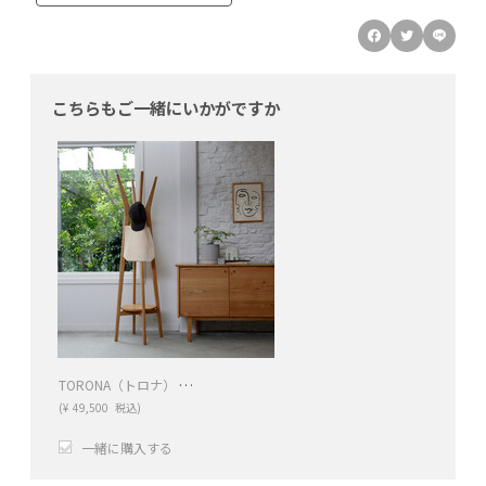
こちらもご一緒にいかがですか
TORONA（トロナ） ハンガーラック
(
¥
49,500
税込)
一緒に購入する
+
−