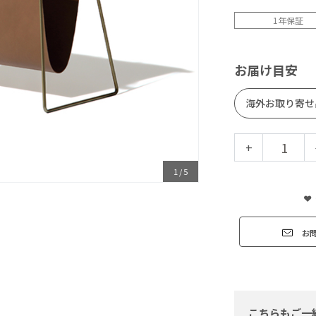
1年保証
お届け目安
海外お取り寄せ
+
1
/
5
お
こちらもご一