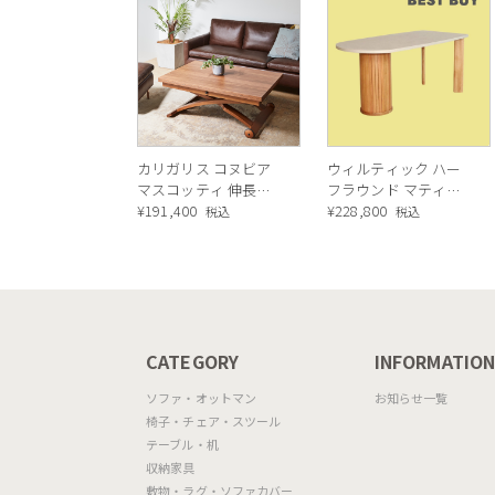
カリガリス コヌビア
ウィルティック ハー
マスコッティ 伸長・
フラウンド マティエ
昇降式テーブル ／
¥
191,400
ラ塗装 ダイニングテ
¥
228,800
税込
税込
Calligaris connubia
ーブル（レッドオーク
MASCOTTE[CB490]
脚）
P201
CATEGORY
INFORMATIO
ソファ・オットマン
お知らせ一覧
椅子・チェア・スツール
テーブル・机
収納家具
敷物・ラグ・ソファカバー