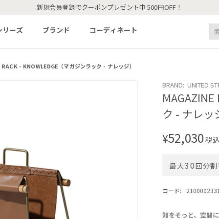
新規会員登録でクーポンプレゼント中 500円OFF！
シリーズ
ブランド
コーディネート
E RACK - KNOWLEDGE（マガジンラック - ナレッジ）
BRAND: UNITED S
MAGAZIN
ク - ナレ
52,030
¥
税
30
最大
回分割
コード:
210000233
知をそっと、空間