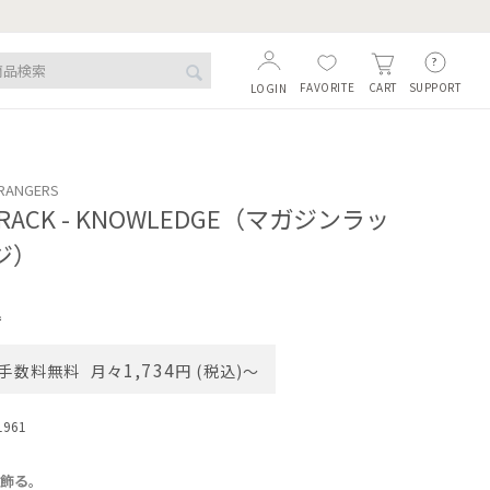
FAVORITE
SUPPORT
CART
LOGIN
TRANGERS
E RACK - KNOWLEDGE（マガジンラッ
ッジ）
込
1,734
手数料無料
月々
円 (税込)〜
1961
に飾る。