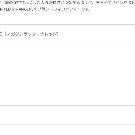
で「旅の途中で出会った人々が自然とつながるように、家具やデザインを通
UNITED STRANGERSのブランドフィロソフィーです。
LEDGE（マガジンラック - ナレッジ）