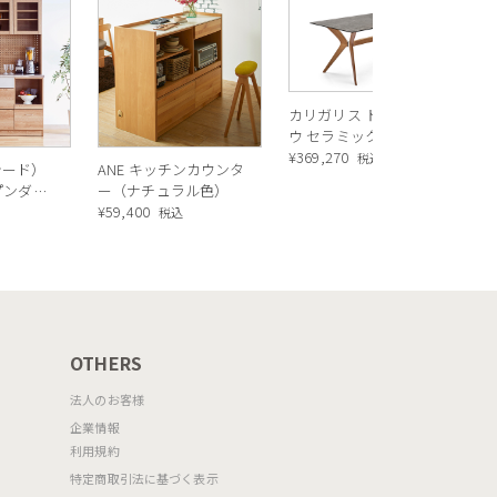
R
ス
ル
¥
1
バ
カリガリス トウキョ
ウ セラミック ダイニ
ングテーブル ／
¥
369,270
税込
シード）
ANE キッチンカウンタ
Calligaris TOKYO
ープンダイ
ー（ナチュラル色）
ceramic Dining
 ナチュ
¥
59,400
込
税込
table[CS18-FR] P321
OTHERS
法人のお客様
企業情報
利用規約
特定商取引法に基づく表示