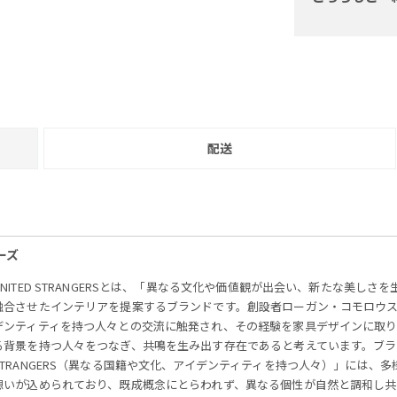
配送
ャーズ
UNITED STRANGERSとは、「異なる文化や価値観が出会い、新たな美
融合させたインテリアを提案するブランドです。創設者ローガン・コモロウ
デンティティを持つ人々との交流に触発され、その経験を家具デザインに取
る背景を持つ人々をつなぎ、共鳴を生み出す存在であると考えています。ブラン
STRANGERS（異なる国籍や文化、アイデンティティを持つ人々）」には
想いが込められており、既成概念にとらわれず、異なる個性が自然と調和し