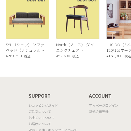
SYU（シュウ） ソファ
North（ノース） ダイ
LUCIDO（ル
ベッド（ナチュラル）
ニングチェア
120/105オ
190cm
¥
269,390
AC02（ウォールナッ
¥
52,690
ニングボード
¥
168,300
税込
税込
税
ト）
ラル色
N
SUPPORT
ACCOUNT
ショッピングガイド
マイページログイン
ご注文について
新規会員登録
お支払いについて
お届けについて
返品・交換・キャンセルについて