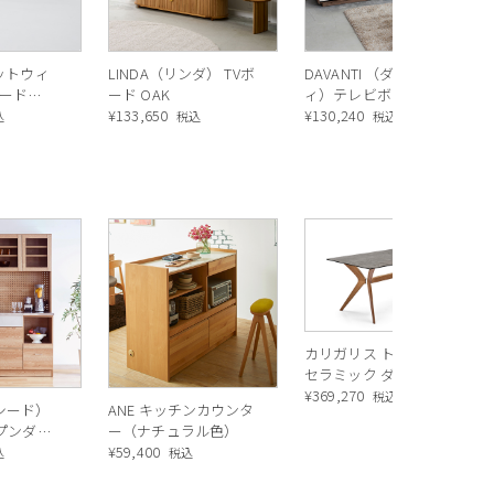
アットウィ
LINDA（リンダ） TVボ
DAVANTI （ダヴァンテ
ード
ード OAK
ィ）テレビボード
¥
133,650
（MIW+IVC）
¥
130,240
込
税込
税込
目を通すことで上質感を損なわず、シン
際立たせます。
カリガリス トウキョウ
セラミック ダイニング
テーブル ／ Calligaris
¥
369,270
税込
ルシード）
ANE キッチンカウンタ
TOKYO ceramic Dining
ープンダイ
ー（ナチュラル色）
table[CS18-FR] P321
 ナチュラ
¥
59,400
込
税込