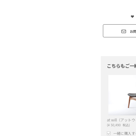
お
こちらもご一
(
¥
50,490
税込)
一緒に購入す