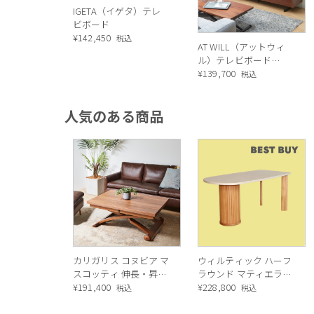
IGETA（イゲタ）テレ
ビボード
¥
142,450
税込
AT WILL（アットウィ
ル）テレビボード
（WN）
¥
139,700
税込
人気のある商品
カリガリス コヌビア マ
ウィルティック ハーフ
スコッティ 伸長・昇降
ラウンド マティエラ塗
式テーブル ／ Calligaris
¥
191,400
装 ダイニングテーブル
¥
228,800
税込
税込
connubia
（レッドオーク脚）
MASCOTTE[CB490]