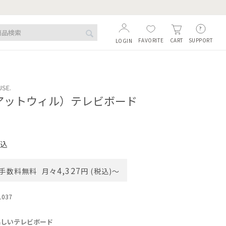
FAVORITE
SUPPORT
CART
LOGIN
USE.
L（アットウィル）テレビボード
込
4,327
手数料無料
月々
円 (税込)〜
1037
美しいテレビボード