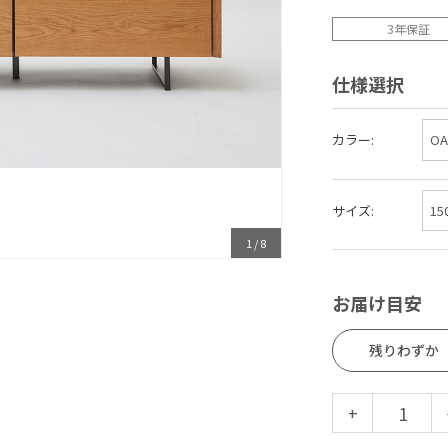
3年保証
仕様選択
カラー:
サイズ:
1
/
8
お届け目安
残りわずか
+