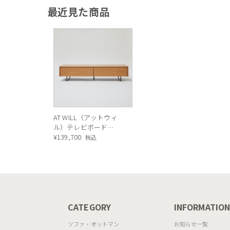
最近見た商品
P201
AT WILL（アットウィ
ル）テレビボード
（OAK）
¥
139,700
税込
CATEGORY
INFORMATIO
ソファ・オットマン
お知らせ一覧