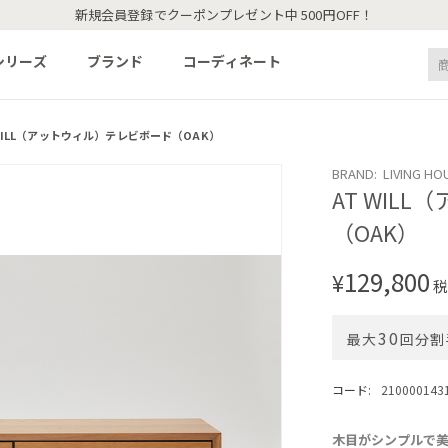
新規会員登録でクーポンプレゼント中 500円OFF！
シリーズ
ブランド
コーディネート
 WILL（アットウィル）テレビボード（OAK）
BRAND: LIVING HO
AT WIL
（OAK）
129,800
¥
税
30
最大
回分割
コード:
210000143
木目がシンプルで