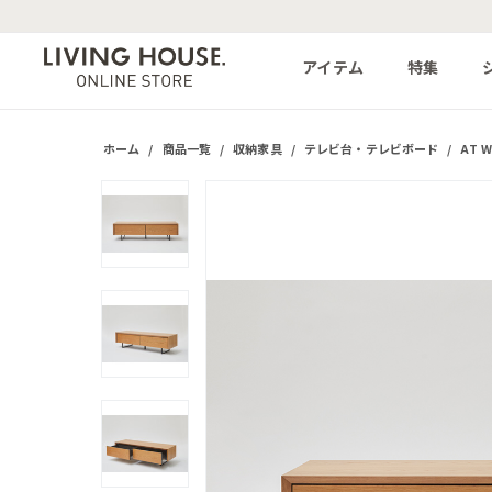
アイテム
特集
ホーム
/
商品一覧
/
収納家具
/
テレビ台・テレビボード
/
AT