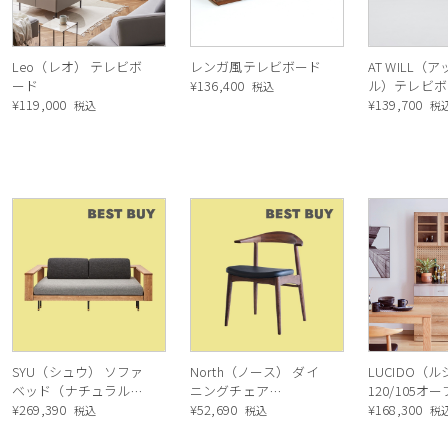
洗練されたデザイン
Leo（レオ） テレビボ
レンガ風テレビボード
AT WILL（
ード
¥
136,400
ル）テレビボ
税込
¥
119,000
（OAK）
¥
139,700
税込
税
前板の木
プルさを
SYU（シュウ） ソファ
North（ノース） ダイ
LUCIDO（
ベッド（ナチュラル）
ニングチェア
120/105オ
190cm
¥
269,390
AC02（ウォールナッ
¥
52,690
ニングボード
¥
168,300
税込
税込
税
ト）
ル色