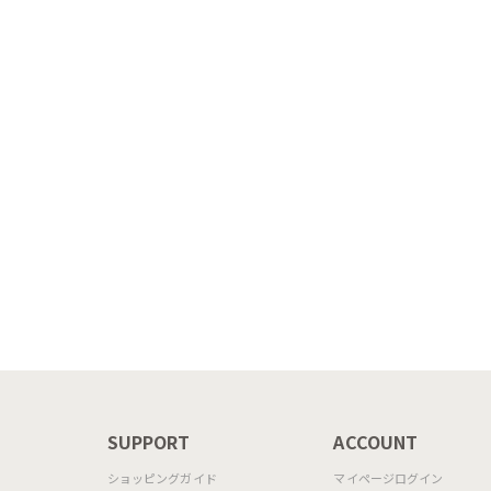
前面の額
的な意匠
N
SUPPORT
ACCOUNT
ショッピングガイド
マイページログイン