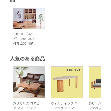
LUCIDO（ルシー
ド）120/105オープ
シャープなフレームに、規則性のあるグリッドデザインが生み
ンダイニングボー
¥
178,200
税込
出す直線的でメリハリのある表情。
ド ナチュラル色
人気のある商品
カリガリス コヌビ
ウィルティック ハ
SYU（シュウ）
ア マスコッティ 伸
ーフラウンド マテ
ファベッド（