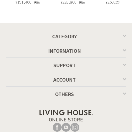
長・昇降式テーブ
¥
191,400
ィエラ塗装 ダイニ
¥
228,800
ュラル）190c
¥
269,390
税込
税込
税込
ル ／ Calligaris
ングテーブル（レ
connubia
ッドオーク脚）
ブラックのラインがアクセントに。重厚感のなかにもすっきり
MASCOTTE[CB490]
としたスタイリシュさを演出してくれます。
P201
CATEGORY
INFORMATION
SUPPORT
ACCOUNT
OTHERS
取手つけずにかきこみ仕様にすることでよりシンプルに使いや
すく。