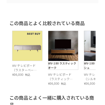
この商品とよく比較されている商品
全体的に節のある木材を使用することで、木の持つあたたかな
WV-180 ラスティック
WV-180 シル
WV テレビボード
素材感を大切に生かしたデザイン。
オーク
シュ
（ラスターベージ
ュ）
¥
86,800
WV テレビボード
WV テレビボー
税込
（ラスティックオ
（シルキーア
ーク）
¥
86,800
ュ）
¥
86,800
税込
税込
この商品とよく一緒に購入されている商
品