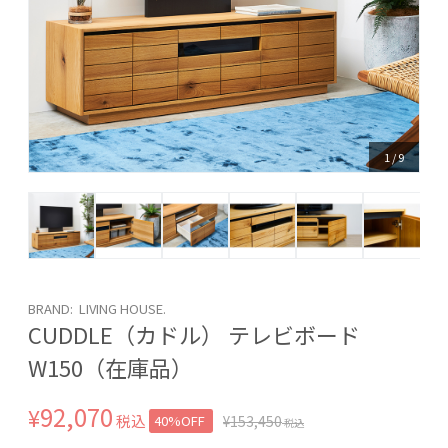
1
/
9
BRAND: LIVING HOUSE.
CUDDLE（カドル） テレビボード
W150（在庫品）
92,070
¥
税込
40%OFF
¥
153,450
税込