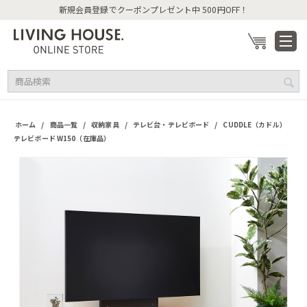
新規会員登録でクーポンプレゼント中 500円OFF！
/
/
/
/
ホーム
商品一覧
収納家具
テレビ台・テレビボード
CUDDLE（カドル）
テレビボード W150（在庫品）