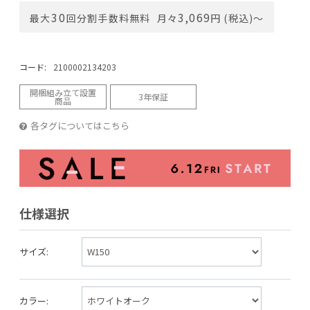
30
3,069
最大
回分割手数料無料
月々
円 (税込)〜
コード:
2100002134203
開梱組み立て設置
3年保証
商品
各タグについてはこちら
仕様選択
サイズ:
カラー: