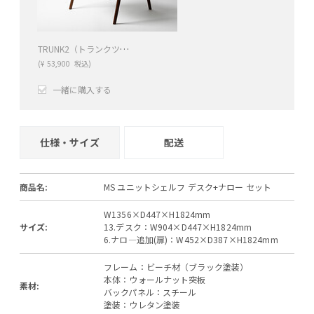
TRUNK2（トランクツー）ダイニングチェア DC2（ウォールナット）
(
¥
53,900
税込)
一緒に購入する
+
−
仕様・サイズ
配送
商品名:
MS ユニットシェルフ デスク+ナロー セット
W1356×D447×H1824mm
サイズ:
13.デスク：W904×D447×H1824mm
6.ナロ―追加(扉)：W452×D387×H1824mm
フレーム：ビーチ材（ブラック塗装）
本体：ウォールナット突板
素材:
バックパネル：スチール
塗装：ウレタン塗装