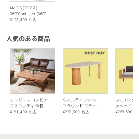
MAGIS (マジス)
360°Container (360°コ
ンテナ)回転収納ワゴ
¥
125,400
税込
ン
人気のある商品
カリガリス コヌビア
ウィルティック ハー
SYU（シュウ
マスコッティ 伸長・
フラウンド マティエ
ァベッド（
昇降式テーブル ／
¥
191,400
ラ塗装 ダイニングテ
¥
228,800
ル）190cm
¥
269,390
税込
税込
税
Calligaris connubia
ーブル（レッドオーク
MASCOTTE[CB490]
脚）
P201