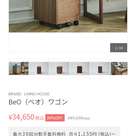
1
/
10
BRAND: LIVING HOUSE.
BeO（ベオ）ワゴン
34,650
¥
税込
30%OFF
¥
49,500
税込
30
1,155
最大
回分割手数料無料
月々
円 (税込)〜