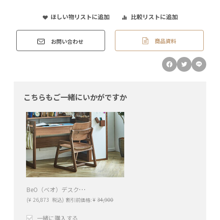
ほしい物リストに追加
比較リストに追加
商品資料
お問い合わせ
こちらもご一緒にいかがですか
BeO（ベオ）デスクチェア
(
¥
26,873
税込)
割引前価格:
¥
34,900
一緒に購入する