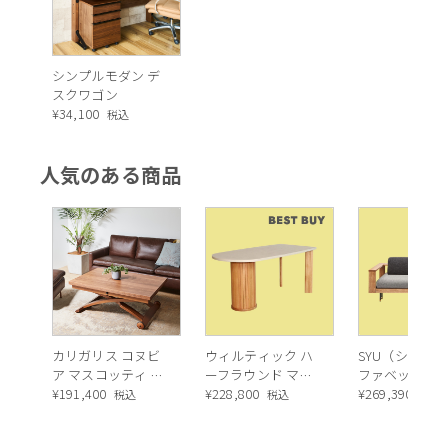
シンプルモダン デ
スクワゴン
¥
34,100
税込
人気のある商品
カリガリス コヌビ
ウィルティック ハ
SYU（シュウ）
ア マスコッティ 伸
ーフラウンド マテ
ファベッド（
長・昇降式テーブ
¥
191,400
ィエラ塗装 ダイニ
¥
228,800
ュラル）190c
¥
269,390
税込
税込
税込
ル ／ Calligaris
ングテーブル（レ
connubia
ッドオーク脚）