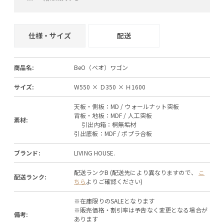
+
−
仕様・サイズ
配送
商品名:
BeO（ベオ）ワゴン
サイズ:
W550 × Ｄ350 × Ｈ1600
天板・側板：MD / ウォールナット突板
背板・地板：MDF / 人工突板
素材:
引出内箱：桐無垢材
引出底板：MDF / ポプラ合板
ブランド:
LIVING HOUSE.
配送ランクB (配送先により異なりますので、
こ
配送ランク:
ちら
よりご確認ください)
※在庫限りのSALEとなります
※販売価格・割引率は予告なく変更となる場合が
備考:
あります