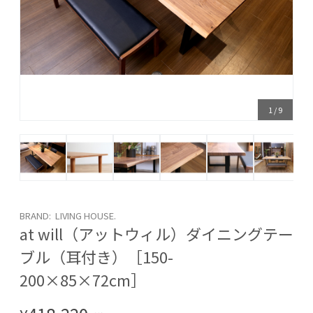
1
/
9
BRAND: LIVING HOUSE.
at will（アットウィル）ダイニングテー
ブル（耳付き）［150-
200×85×72cm］