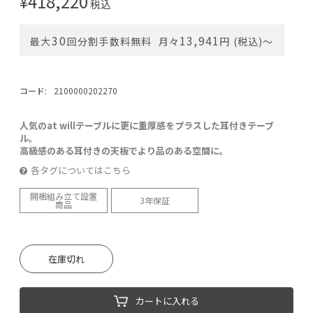
418,220
¥
税込
30
13,941
最大
回分割手数料無料
月々
円 (税込)〜
コード:
2100000202270
人気のat willテーブルに更に重厚感をプラスした耳付きテーブ
ル。
高級感のある耳付きの天板でより品のある空間に。
各タグについてはこちら
開梱組み立て設置
3年保証
商品
在庫切れ
カートに入れる