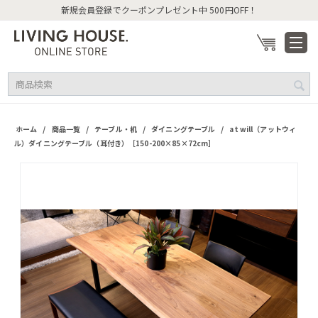
新規会員登録でクーポンプレゼント中 500円OFF！
/
/
/
/
ホーム
商品一覧
テーブル・机
ダイニングテーブル
at will（アットウィ
ル）ダイニングテーブル（耳付き）［150-200×85×72cm］