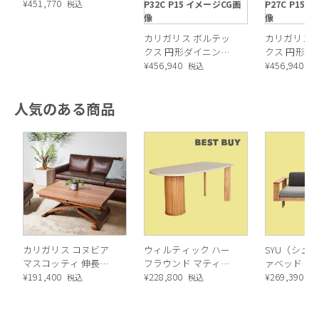
ル ／ Calligaris DELTA
¥
451,770
P32C P15 イメージCG画
P27C P15
税込
extendable Dining
像
像
table[CS4097-R 160]
カリガリス ボルテッ
カリガリス 
P321
クス 円形ダイニング
クス 円形ダ
テーブル (セラミック)
¥
456,940
テーブル (セ
¥
456,940
税込
税
／ Calligaris VORTEX
／ Calligaris
Round table[CS4108-
Round table
人気のある商品
FD 120] P32C
FD 120] P27
カリガリス コヌビア
ウィルティック ハー
SYU（シュウ
マスコッティ 伸長・
フラウンド マティエ
ァベッド（
昇降式テーブル ／
¥
191,400
ラ塗装 ダイニングテ
¥
228,800
ル）190cm
¥
269,390
税込
税込
税
Calligaris connubia
ーブル（レッドオーク
MASCOTTE[CB490]
脚）
P201