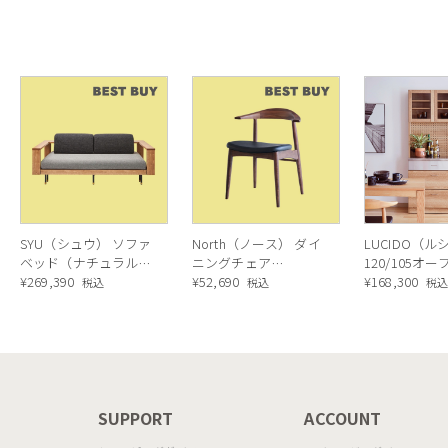
SYU（シュウ） ソファ
North（ノース） ダイ
LUCIDO（ル
ベッド（ナチュラル）
ニングチェア
120/105オ
190cm
¥
269,390
AC02（ウォールナッ
¥
52,690
ニングボード
¥
168,300
税込
税込
税
ト）
ラル色
N
SUPPORT
ACCOUNT