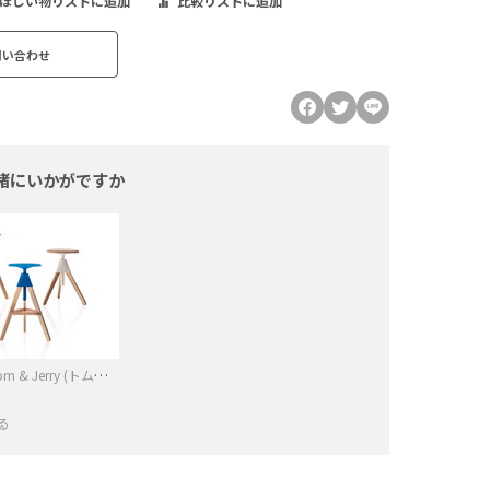
ほしい物リストに追加
比較リストに追加
問い合わせ
緒にいかがですか
MAGIS (マジス) Tom & Jerry (トム＆ジェリー) 回転昇降式スツール
る
−