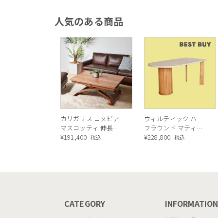
ール
人気のある商品
カリガリス コヌビア
ウィルティック ハー
マスコッティ 伸長・
フラウンド マティエ
昇降式テーブル ／
¥
191,400
ラ塗装 ダイニングテ
¥
228,800
税込
税込
Calligaris connubia
ーブル（レッドオーク
MASCOTTE[CB490]
脚）
P201
CATEGORY
INFORMATIO