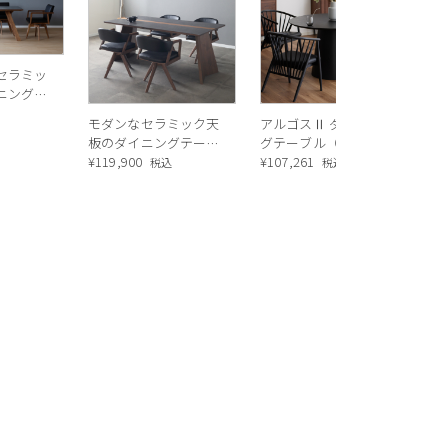
グ
¥
1
セラミッ
ニングテ
込
モダンなセラミック天
アルゴスⅡ ダイニン
板のダイニングテーブ
グテーブル（Black）
ル
¥
119,900
¥
107,261
税込
税込