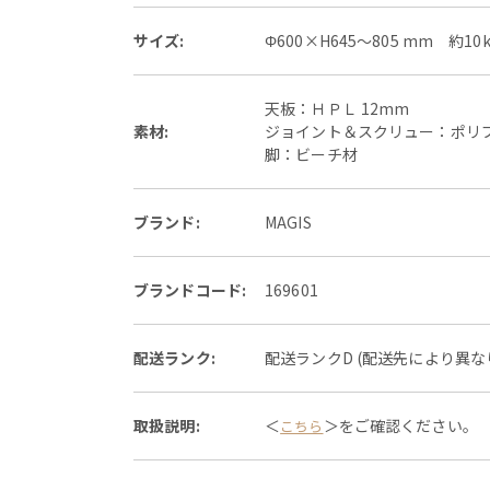
サイズ:
Φ600×H645～805 mm 約10
天板：ＨＰＬ 12mm
素材:
ジョイント＆スクリュー：ポリ
脚：ビーチ材
ブランド:
MAGIS
ブランドコード:
169601
配送ランク:
配送ランクD (配送先により異
取扱説明:
＜
＞をご確認ください。
こちら