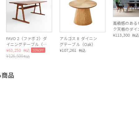
高級感のある
ク天板のダイ
ーブル
¥
113,300
税
FAVO 2（ファボ 2）ダ
アルゴスⅡ ダイニン
イニングテーブル（ブ
グテーブル（Oak）
ラウン色）
¥
63,250
¥
107,261
50%OFF
税込
税込
¥
126,500
税込
る商品