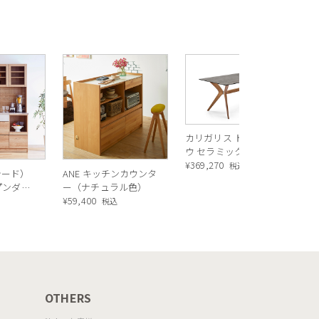
R
ス
ル
¥
1
バ
カリガリス トウキョ
ウ セラミック ダイニ
ングテーブル ／
¥
369,270
税込
シード）
ANE キッチンカウンタ
Calligaris TOKYO
ープンダイ
ー（ナチュラル色）
ceramic Dining
 ナチュ
¥
59,400
込
税込
table[CS18-FR] P321
OTHERS