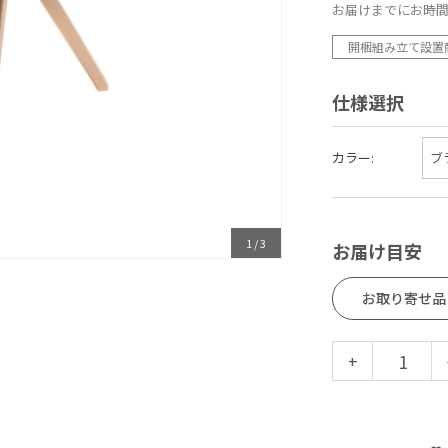
お届けまでにお時
開梱組み立て設置
仕様選択
カラー:
1
/
3
お届け目安
お取り寄せ品
+