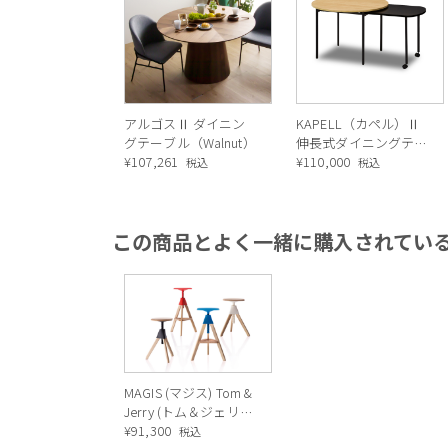
アルゴスⅡ ダイニン
KAPELL（カペル）Ⅱ
グテーブル（Walnut）
伸長式ダイニングテー
¥
107,261
ブル
¥
110,000
税込
税込
この商品とよく一緒に購入されてい
MAGIS (マジス) Tom &
Jerry (トム＆ジェリ
ー) 回転昇降式スツ
¥
91,300
税込