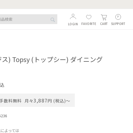
FAVORITE
SUPPORT
CART
LOGIN
マジス) Topsy (トップシー) ダイニング
込
3,887
手数料無料
月々
円 (税込)〜
5236
況によっては