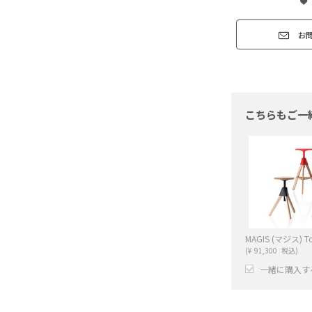
お
こちらもご一
(
¥
91,300
税込)
一緒に購入す
+