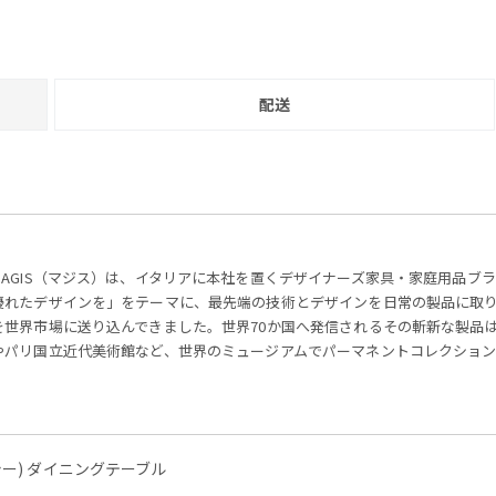
配送
MAGIS（マジス）は、イタリアに本社を置くデザイナーズ家具・家庭用品ブラ
優れたデザインを」をテーマに、最先端の技術とデザインを日常の製品に取
を世界市場に送り込んできました。世界70か国へ発信されるその斬新な製品
やパリ国立近代美術館など、世界のミュージアムでパーマネントコレクショ
ップシー) ダイニングテーブル