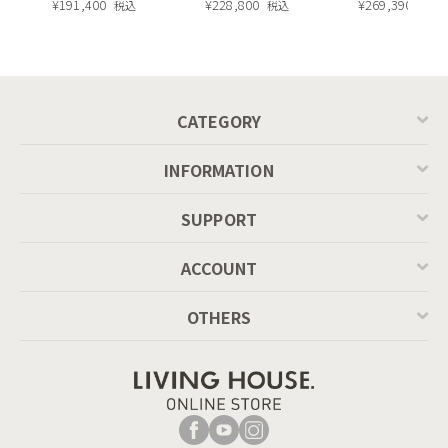
長・昇降式テーブ
¥
191,400
ィエラ塗装 ダイニ
¥
228,800
ュラル）190c
¥
269,390
かした柔らかでエレガントな風合いを感じさせるアクセサリ
税込
税込
税込
ル ／ Calligaris
ングテーブル（レ
ー。そんな名前にぴったりなダイニングテーブル。素材のもつ
connubia
ッドオーク脚）
味わいを堪能できる装飾的な存在。天板はシャープで洗練され
MASCOTTE[CB490]
P201
たオバール型のシルエットが特徴的。大理石の模様が描かれた
セラミック製。センター脚は面取りされたメタル製の柱とそれ
CATEGORY
を支える金属プレート。天板を支える安定感をもたらすだけで
なく、足元に最大限の広さを確保します。無機質なメタルとマ
INFORMATION
ーブルの模様が持つ、冷たさと温かさのコントラストが魅力的
なアイテムです。
SUPPORT
ACCOUNT
OTHERS