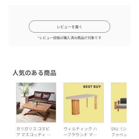
天板: P18C ( ブラックマーブル) 脚：P29L (マットブロンズ)/マ
ットブロンズ
レビューを書く
*レビュー投稿は購入済み商品が対象です
＜CAMEO（カメオ）ダイニングテーブルのオススメポイント
＞
1. 異素材ミックスでクール＆エレガントなデザイン
人気のある商品
2. 豊富なバリエーション
3. 最大10人まで着席できる伸長機能
1.異素材ミックスでクール＆エレガントなデザイン
「CAMEO（カメオ）」は、古くはローマ時代からメノウや大理
カリガリス コヌビ
ウィルティック ハ
SYU（シュウ）
石に浮彫りが施された装飾品のこと。様々な色合いや素材を生
ア マスコッティ 伸
ーフラウンド マテ
ファベッド（