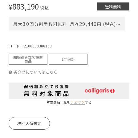
883,190
¥
送料無料
税込
30
29,440
最大
回分割手数料無料
月々
円 (税込)〜
コード:
2100000388158
開梱組み立て設置
1年保証
商品
各タグについてはこちら
チェック
対象商品一覧を
する
次回入荷未定