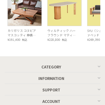
カリガリス コヌビア
ウィルティック ハー
SYU（シュウ
マスコッティ 伸長・
フラウンド マティエ
ァベッド（
昇降式テーブル ／
¥
191,400
ラ塗装 ダイニングテ
¥
228,800
ル）190cm
¥
269,390
税込
税込
税
Calligaris connubia
ーブル（レッドオーク
MASCOTTE[CB490]
脚）
P201
CATEGORY
INFORMATION
SUPPORT
ACCOUNT