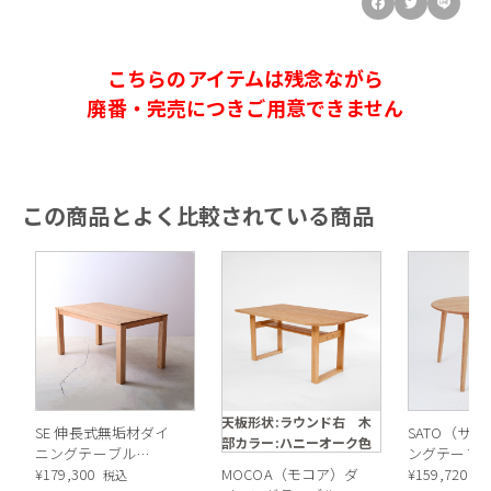
こちらのアイテムは残念ながら
廃番・完売につきご用意できません
この商品とよく比較されている商品
天板形状:ラウンド右 木
SE 伸長式無垢材ダイ
SATO（サ
部カラー:ハニーオーク色
ニングテーブル
ングテーブル
OAK(オーク) *
¥
179,300
MOCOA（モコア）ダ
OAK W1100
¥
159,720
税込
税